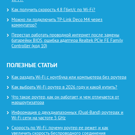
Wi-Fi?
Как получить скорость 4.8 Гбит/с по Wi-Fi?
Можно ли подключить TP-Link Deco M4 через
коммутатор?
Перестал работать проводной интернет после замены
батарейки BIOS, ошибка адаптера Realtek PCIe FE Family
Controller (код 10)
ПОЛЕЗНЫЕ СТАТЬИ
Как раздать Wi-Fi с ноутбука или компьютера без роутера
Как выбрать Wi-Fi роутер в 2026 году и какой купить?
Что такое роутер, как он работает, и чем отличается от
маршрутизатора
Информация о двухдиапазонных (Dual-Band) роутерах и
Wi-Fi сети на частоте 5 GHz
Скорость по Wi-Fi: почему роутер ее режет, и как
увеличить скорость беспроводного соединения