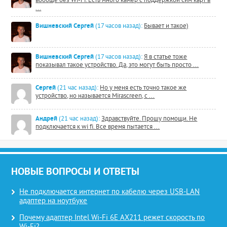
вообще без Wi-Fi. Есть много камер с поддержкой сим карт в
...
Вишневский Сергей
(17 часов назад):
Бывает и такое)
Вишневский Сергей
(17 часов назад):
Я в статье тоже
показывал такое устройство. Да, это могут быть просто ...
Сергей
(21 час назад):
Но у меня есть точно такое же
устройство, но называется Mirascreen, с ...
Андрей
(21 час назад):
Здравствуйте. Прошу помощи. Не
подключается к wi fi. Все время пытается ...
НОВЫЕ ВОПРОСЫ И ОТВЕТЫ
Не подключается интернет по кабелю через USB-LAN
адаптер на ноутбуке
Почему адаптер Intel Wi-Fi 6E AX211 режет скорость по