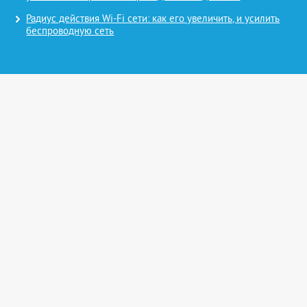
Радиус действия Wi-Fi сети: как его увеличить, и усилить
беспроводную сеть