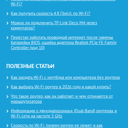
Wi-Fi?
Как получить скорость 4.8 Гбит/с по Wi-Fi?
Можно ли подключить TP-Link Deco M4 через
коммутатор?
Перестал работать проводной интернет после замены
батарейки BIOS, ошибка адаптера Realtek PCIe FE Family
Controller (код 10)
ПОЛЕЗНЫЕ СТАТЬИ
Как раздать Wi-Fi с ноутбука или компьютера без роутера
Как выбрать Wi-Fi роутер в 2026 году и какой купить?
Что такое роутер, как он работает, и чем отличается от
маршрутизатора
Информация о двухдиапазонных (Dual-Band) роутерах и
Wi-Fi сети на частоте 5 GHz
Скорость по Wi-Fi: почему роутер ее режет, и как