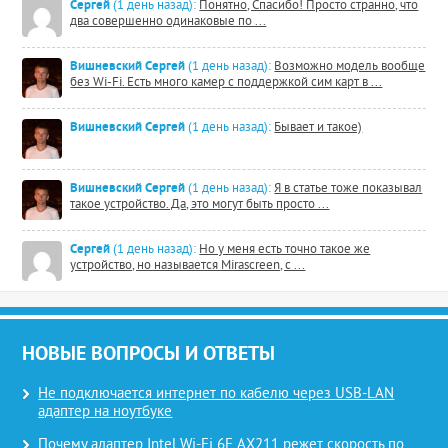
Сергей
(1 день назад):
Понятно, Спасибо! Просто странно, что
два совершенно одинаковые по ...
Вишневский Сергей
(1 день назад):
Возможно модель вообще
без Wi-Fi. Есть много камер с поддержкой сим карт в ...
Вишневский Сергей
(1 день назад):
Бывает и такое)
Вишневский Сергей
(1 день назад):
Я в статье тоже показывал
такое устройство. Да, это могут быть просто ...
Сергей
(1 день назад):
Но у меня есть точно такое же
устройство, но называется Mirascreen, с ...
НОВЫЕ ВОПРОСЫ И ОТВЕТЫ
Не подключается интернет по кабелю через USB-LAN
адаптер на ноутбуке
Почему адаптер Intel Wi-Fi 6E AX211 режет скорость по