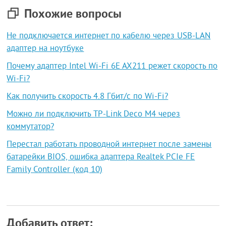
Похожие вопросы
Не подключается интернет по кабелю через USB-LAN
адаптер на ноутбуке
Почему адаптер Intel Wi-Fi 6E AX211 режет скорость по
Wi-Fi?
Как получить скорость 4.8 Гбит/с по Wi-Fi?
Можно ли подключить TP-Link Deco M4 через
коммутатор?
Перестал работать проводной интернет после замены
батарейки BIOS, ошибка адаптера Realtek PCIe FE
Family Controller (код 10)
Добавить ответ: