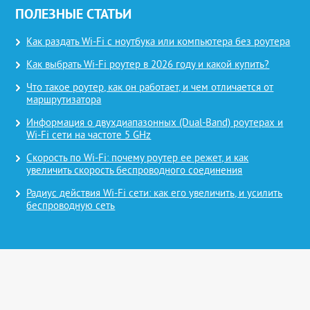
ПОЛЕЗНЫЕ СТАТЬИ
Как раздать Wi-Fi с ноутбука или компьютера без роутера
Как выбрать Wi-Fi роутер в 2026 году и какой купить?
Что такое роутер, как он работает, и чем отличается от
маршрутизатора
Информация о двухдиапазонных (Dual-Band) роутерах и
Wi-Fi сети на частоте 5 GHz
Скорость по Wi-Fi: почему роутер ее режет, и как
увеличить скорость беспроводного соединения
Радиус действия Wi-Fi сети: как его увеличить, и усилить
беспроводную сеть