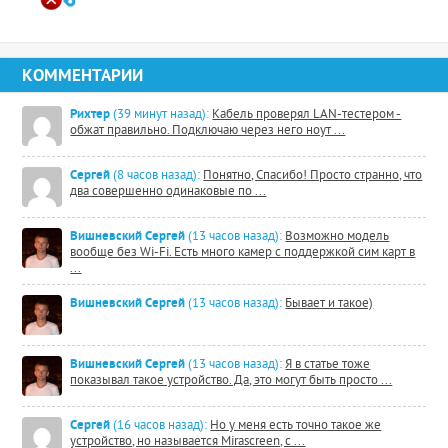
КОММЕНТАРИИ
Рихтер
(39 минут назад):
Кабель проверял LAN-тестером -
обжат правильно. Подключаю через него ноут ...
Сергей
(8 часов назад):
Понятно, Спасибо! Просто странно, что
два совершенно одинаковые по ...
Вишневский Сергей
(13 часов назад):
Возможно модель
вообще без Wi-Fi. Есть много камер с поддержкой сим карт в
...
Вишневский Сергей
(13 часов назад):
Бывает и такое)
Вишневский Сергей
(13 часов назад):
Я в статье тоже
показывал такое устройство. Да, это могут быть просто ...
Сергей
(16 часов назад):
Но у меня есть точно такое же
устройство, но называется Mirascreen, с ...