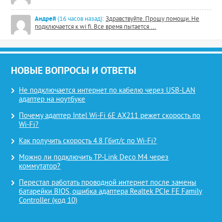
Андрей
(16 часов назад):
Здравствуйте. Прошу помощи. Не
подключается к wi fi. Все время пытается ...
НОВЫЕ ВОПРОСЫ И ОТВЕТЫ
Не подключается интернет по кабелю через USB-LAN
адаптер на ноутбуке
Почему адаптер Intel Wi-Fi 6E AX211 режет скорость по
Wi-Fi?
Как получить скорость 4.8 Гбит/с по Wi-Fi?
Можно ли подключить TP-Link Deco M4 через
коммутатор?
Перестал работать проводной интернет после замены
батарейки BIOS, ошибка адаптера Realtek PCIe FE Family
Controller (код 10)