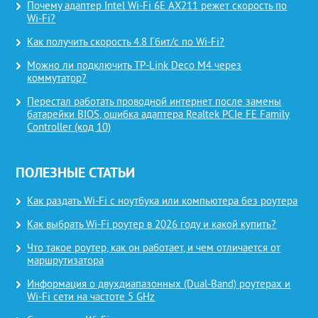
Почему адаптер Intel Wi-Fi 6E AX211 режет скорость по
Wi-Fi?
Как получить скорость 4.8 Гбит/с по Wi-Fi?
Можно ли подключить TP-Link Deco M4 через
коммутатор?
Перестал работать проводной интернет после замены
батарейки BIOS, ошибка адаптера Realtek PCIe FE Family
Controller (код 10)
ПОЛЕЗНЫЕ СТАТЬИ
Как раздать Wi-Fi с ноутбука или компьютера без роутера
Как выбрать Wi-Fi роутер в 2026 году и какой купить?
Что такое роутер, как он работает, и чем отличается от
маршрутизатора
Информация о двухдиапазонных (Dual-Band) роутерах и
Wi-Fi сети на частоте 5 GHz