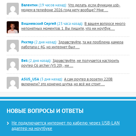
Валентин
(19 часов назад):
Что делать, если функции usb-
модем в телефоне 2026 года нету вообще? Мне ...
Вишневский Сергей
(23 часа назад):
В вашем вопросе много
непонятных моментов. 1. Вы пишите, что ни ноутбук ...
Рихтер
(2 дня назад):
Здравствуйте, та же проблема, камера
работала с 4G, но интернет был ...
Bek
(2 дня назад):
Здравствуйте, не получается настроить
роутер C6 archer (V3.20) , ни ...
ASUS_USA
(3 дня назад):
А сам роутер в розетку 220В
включили? это конечно шутка, но всё же стоит ...
НОВЫЕ ВОПРОСЫ И ОТВЕТЫ
Не подключается интернет по кабелю через USB-LAN
адаптер на ноутбуке