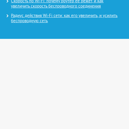
Скорость по Wi-Fi: почему роутер ее режет, и как
увеличить скорость беспроводного соединения
Радиус действия Wi-Fi сети: как его увеличить, и усилить
беспроводную сеть