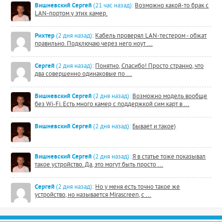
Вишневский Сергей
(21 час назад):
Возможно какой-то брак с
LAN-портом у этих камер.
Рихтер
(2 дня назад):
Кабель проверял LAN-тестером - обжат
правильно. Подключаю через него ноут ...
Сергей
(2 дня назад):
Понятно, Спасибо! Просто странно, что
два совершенно одинаковые по ...
Вишневский Сергей
(2 дня назад):
Возможно модель вообще
без Wi-Fi. Есть много камер с поддержкой сим карт в ...
Вишневский Сергей
(2 дня назад):
Бывает и такое)
Вишневский Сергей
(2 дня назад):
Я в статье тоже показывал
такое устройство. Да, это могут быть просто ...
Сергей
(2 дня назад):
Но у меня есть точно такое же
устройство, но называется Mirascreen, с ...