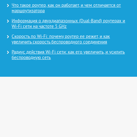
Что такое роутер, как он работает, и чем отличается от
маршрутизатора
Информация о двухдиапазонных (Dual-Band) роутерах и
Wi-Fi сети на частоте 5 GHz
Скорость по Wi-Fi: почему роутер ее режет, и как
увеличить скорость беспроводного соединения
Радиус действия Wi-Fi сети: как его увеличить, и усилить
беспроводную сеть