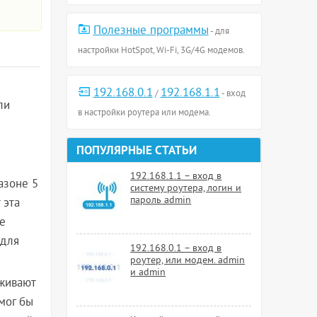
Полезные программы
- для
настройки HotSpot, Wi-Fi, 3G/4G модемов.
192.168.0.1
192.168.1.1
/
- вход
ли
в настройки роутера или модема.
ПОПУЛЯРНЫЕ СТАТЬИ
192.168.1.1 – вход в
азоне 5
систему роутера, логин и
пароль admin
 эта
е
 для
192.168.0.1 – вход в
роутер, или модем. admin
и admin
рживают
мог бы