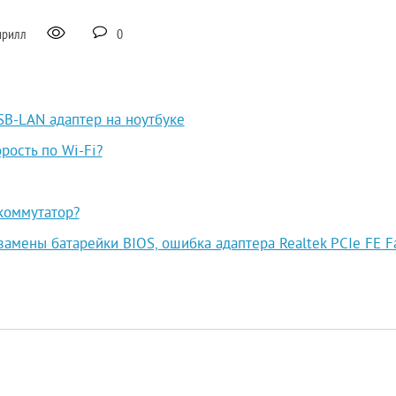
ирилл
0
SB-LAN адаптер на ноутбуке
рость по Wi-Fi?
коммутатор?
замены батарейки BIOS, ошибка адаптера Realtek PCIe FE F