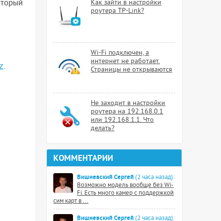
оторый
Как зайти в настройки
роутера TP-Link?
Wi-Fi подключен, а
интернет не работает.
z
.
Страницы не открываются
Не заходит в настройки
роутера на 192.168.0.1
или 192.168.1.1. Что
делать?
КОММЕНТАРИИ
Вишневский Сергей
(2 часа назад):
Возможно модель вообще без Wi-
Fi. Есть много камер с поддержкой
сим карт в ...
Вишневский Сергей
(2 часа назад):