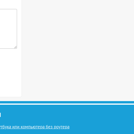
И
оутбука или компьютера без роутера