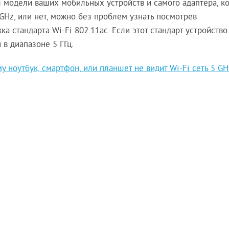
л модели ваших мобильных устройств и самого адаптера, к
GHz, или нет, можно без проблем узнать посмотрев
а стандарта Wi-Fi 802.11ac. Если этот стандарт устройство
 в диапазоне 5 ГГц.
у ноутбук, смартфон, или планшет не видит Wi-Fi сеть 5 GH