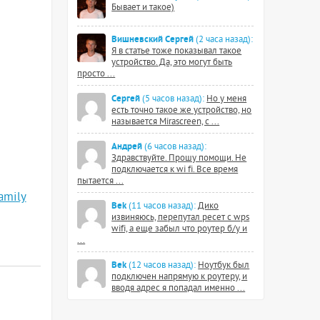
Бывает и такое)
Вишневский Сергей
(2 часа назад):
Я в статье тоже показывал такое
устройство. Да, это могут быть
просто ...
Сергей
(5 часов назад):
Но у меня
есть точно такое же устройство, но
называется Mirascreen, с ...
Андрей
(6 часов назад):
Здравствуйте. Прошу помощи. Не
подключается к wi fi. Все время
пытается ...
amily
Bek
(11 часов назад):
Дико
извиняюсь, перепутал ресет с wps
wifi, а еще забыл что роутер б/у и
...
Bek
(12 часов назад):
Ноутбук был
подключен напрямую к роутеру, и
вводя адрес я попадал именно ...