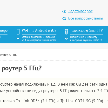
Задать вопрос
Все вопросы/ответы
ютере
Wi-Fi на Android и iOS
Телевизоры Smart TV
м
Статьи о проблемах и настройке
Подключение к интернету
wi-fi на смартфонах и планшетах
и настройка функций Smart TV
оутер 5 ГГц?
роутер 5 ГГц?
уртер начал подключать и т.д. В нём как бы две сети одна
е устройства не видят роутер с 5 ГГц видят только с 2.4 ГГ
 только Tp_Link_0D34 (2.4 ГГц), а Tp_Link_0D34_5G (5 ГГц) н