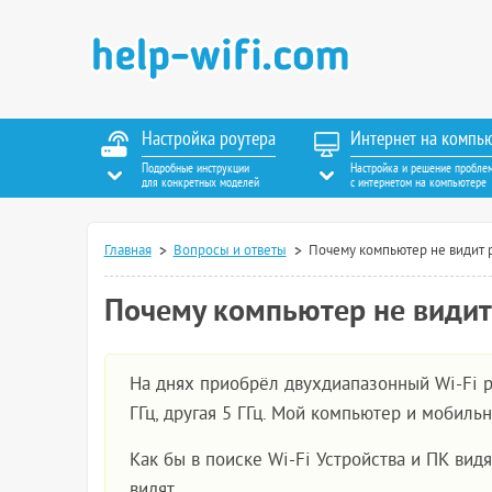
Настройка роутера
Интернет на компь
Подробные инструкции
Настройка и решение пробле
для конкретных моделей
с интернетом на компьютере
Главная
Вопросы и ответы
Почему компьютер не видит р
Почему компьютер не видит 
На днях приобрёл двухдиапазонный Wi-Fi ро
ГГц, другая 5 ГГц. Мой компьютер и мобильны
Как бы в поиске Wi-Fi Устройства и ПК видят
видят.