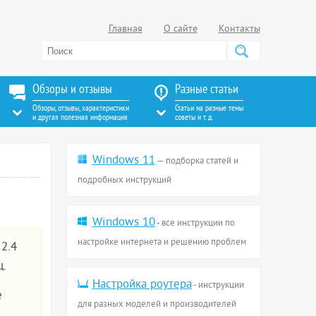
Главная
О сайте
Контакты
Обзоры и отзывы
Разные статьи
Обзоры, отзывы, характеристики
Статьи на разные темы
и другая полезная информация
советы и т. д.
Windows 11
— подборка статей и
подробных инструкций
Windows 10
- все инструкции по
настройке интернета и решению проблем
 2.4
ц.
Настройка роутера
- инструкции
е
для разных моделей и производителей