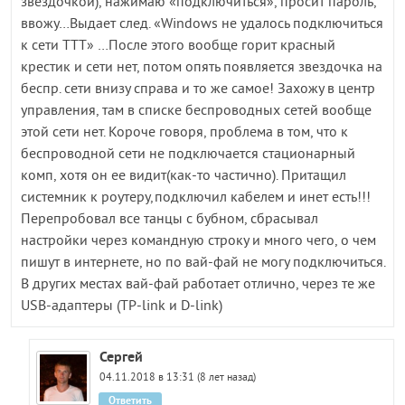
звездочкой), нажимаю «подключиться», просит пароль,
ввожу…Выдает след. «Windows не удалось подключиться
к сети ТТТ» …После этого вообще горит красный
крестик и сети нет, потом опять появляется звездочка на
беспр. сети внизу справа и то же самое! Захожу в центр
управления, там в списке беспроводных сетей вообще
этой сети нет. Короче говоря, проблема в том, что к
беспроводной сети не подключается стационарный
комп, хотя он ее видит(как-то частично). Притащил
системник к роутеру,подключил кабелем и инет есть!!!
Перепробовал все танцы с бубном, сбрасывал
настройки через командную строку и много чего, о чем
пишут в интернете, но по вай-фай не могу подключиться.
В других местах вай-фай работает отлично, через те же
USB-адаптеры (TP-link и D-link)
Сергей
04.11.2018 в 13:31 (8 лет назад)
Ответить