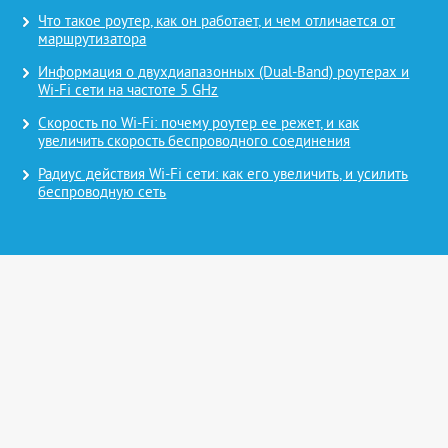
Что такое роутер, как он работает, и чем отличается от
маршрутизатора
Информация о двухдиапазонных (Dual-Band) роутерах и
Wi-Fi сети на частоте 5 GHz
Скорость по Wi-Fi: почему роутер ее режет, и как
увеличить скорость беспроводного соединения
Радиус действия Wi-Fi сети: как его увеличить, и усилить
беспроводную сеть