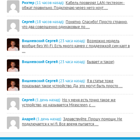
Рихтер
(11 часов назад):
Кабель проверял LAN-тестером -
обжат правильно. Подключаю через него ноут ...
Сергей
(18 часов назад):
Понятно, Спасибо! Просто странно,
что два совершенно одинаковые по ...
Вишневский Сергей
(23 часа назад):
Возможно модель
вообще без Wi-Fi. Есть много камер с поддержкой сим карт в
...
Вишневский Сергей
(23 часа назад):
Бывает и такое)
Вишневский Сергей
(23 часа назад):
Я в статье тоже
показывал такое устройство. Да, это могут быть просто ...
Сергей
(1 день назад):
Но у меня есть точно такое же
устройство, но называется Mirascreen, с ...
Андрей
(1 день назад):
Здравствуйте. Прошу помощи. Не
подключается к wi fi. Все время пытается ...