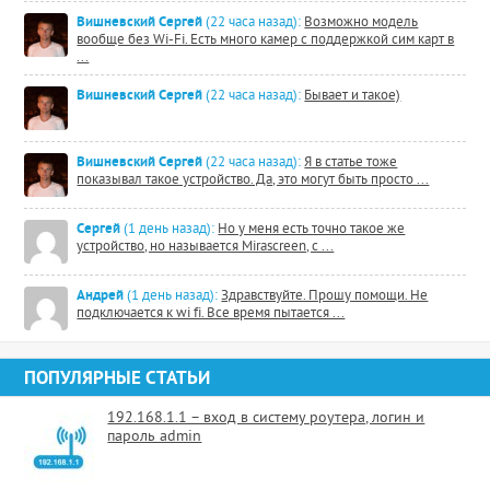
Вишневский Сергей
(22 часа назад):
Возможно модель
вообще без Wi-Fi. Есть много камер с поддержкой сим карт в
...
Вишневский Сергей
(22 часа назад):
Бывает и такое)
Вишневский Сергей
(22 часа назад):
Я в статье тоже
показывал такое устройство. Да, это могут быть просто ...
Сергей
(1 день назад):
Но у меня есть точно такое же
устройство, но называется Mirascreen, с ...
Андрей
(1 день назад):
Здравствуйте. Прошу помощи. Не
подключается к wi fi. Все время пытается ...
ПОПУЛЯРНЫЕ СТАТЬИ
192.168.1.1 – вход в систему роутера, логин и
пароль admin