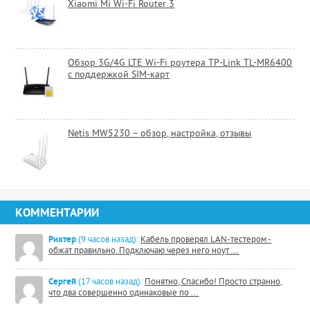
Xiaomi Mi Wi-Fi Router 3
Обзор 3G/4G LTE Wi-Fi роутера TP-Link TL-MR6400
с поддержкой SIM-карт
Netis MW5230 – обзор, настройка, отзывы
КОММЕНТАРИИ
Рихтер
(9 часов назад):
Кабель проверял LAN-тестером -
обжат правильно. Подключаю через него ноут ...
Сергей
(17 часов назад):
Понятно, Спасибо! Просто странно,
что два совершенно одинаковые по ...