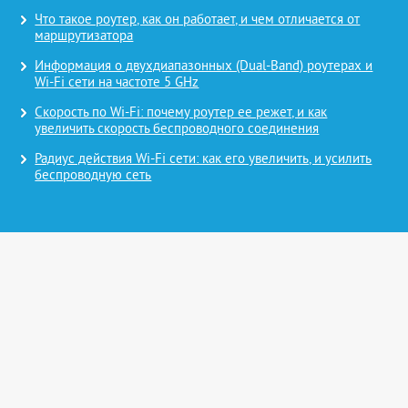
Что такое роутер, как он работает, и чем отличается от
маршрутизатора
Информация о двухдиапазонных (Dual-Band) роутерах и
Wi-Fi сети на частоте 5 GHz
Скорость по Wi-Fi: почему роутер ее режет, и как
увеличить скорость беспроводного соединения
Радиус действия Wi-Fi сети: как его увеличить, и усилить
беспроводную сеть