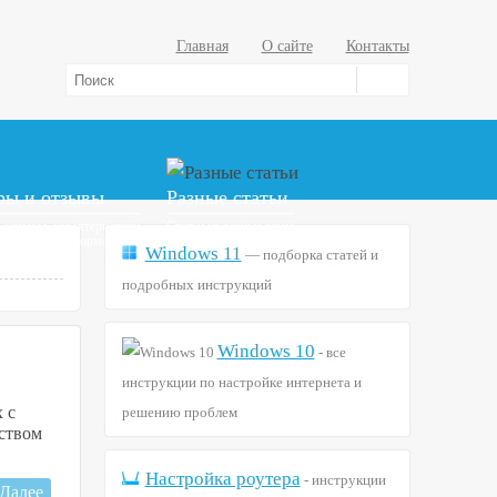
Главная
О сайте
Контакты
ры и отзывы
Разные статьи
 отзывы, характеристики
Статьи на разные темы
я полезная информация
советы и т. д.
Windows 11
— подборка статей и
подробных инструкций
Windows 10
- все
инструкции по настройке интернета и
 с
решению проблем
еством
Настройка роутера
- инструкции
Далее