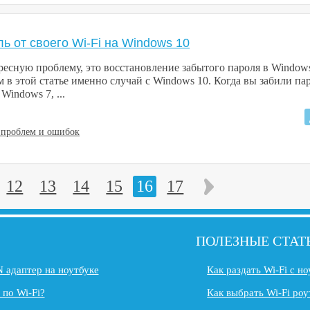
ль от своего Wi-Fi на Windows 10
есную проблему, это восстановление забытого пароля в Windows
 в этой статье именно случай с Windows 10. Когда вы забили пар
Windows 7, ...
 проблем и ошибок
12
13
14
15
16
17
ПОЛЕЗНЫЕ СТАТ
 адаптер на ноутбуке
Как раздать Wi-Fi с н
 по Wi-Fi?
Как выбрать Wi-Fi роу