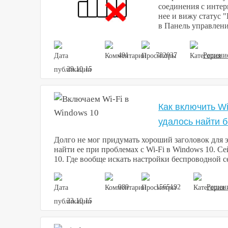
соединения с интер
нее и вижу статус 
в Панель управления
491
782037
Решени
29.10.15
Как включить Wi
удалось найти 
Долго не мог придумать хороший заголовок для э
найти ее при проблемах с Wi-Fi в Windows 10. С
10. Где вообще искать настройки беспроводной сет
989
1565192
Решен
23.10.15