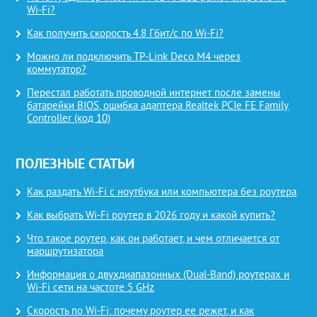
Wi-Fi?
Как получить скорость 4.8 Гбит/с по Wi-Fi?
Можно ли подключить TP-Link Deco M4 через
коммутатор?
Перестал работать проводной интернет после замены
батарейки BIOS, ошибка адаптера Realtek PCIe FE Family
Controller (код 10)
ПОЛЕЗНЫЕ СТАТЬИ
Как раздать Wi-Fi с ноутбука или компьютера без роутера
Как выбрать Wi-Fi роутер в 2026 году и какой купить?
Что такое роутер, как он работает, и чем отличается от
маршрутизатора
Информация о двухдиапазонных (Dual-Band) роутерах и
Wi-Fi сети на частоте 5 GHz
Скорость по Wi-Fi: почему роутер ее режет, и как