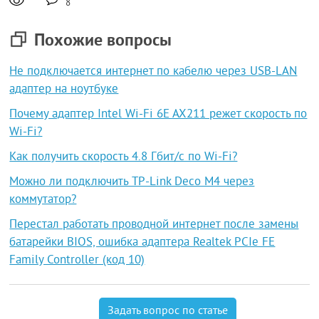
8
Похожие вопросы
Не подключается интернет по кабелю через USB-LAN
адаптер на ноутбуке
Почему адаптер Intel Wi-Fi 6E AX211 режет скорость по
Wi-Fi?
Как получить скорость 4.8 Гбит/с по Wi-Fi?
Можно ли подключить TP-Link Deco M4 через
коммутатор?
Перестал работать проводной интернет после замены
батарейки BIOS, ошибка адаптера Realtek PCIe FE
Family Controller (код 10)
Задать вопрос по статье