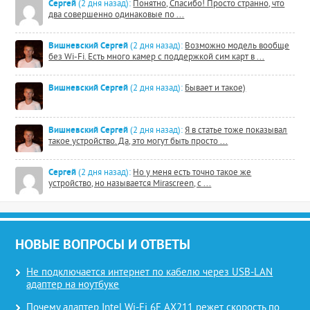
Сергей
(2 дня назад):
Понятно, Спасибо! Просто странно, что
два совершенно одинаковые по ...
Вишневский Сергей
(2 дня назад):
Возможно модель вообще
без Wi-Fi. Есть много камер с поддержкой сим карт в ...
Вишневский Сергей
(2 дня назад):
Бывает и такое)
Вишневский Сергей
(2 дня назад):
Я в статье тоже показывал
такое устройство. Да, это могут быть просто ...
Сергей
(2 дня назад):
Но у меня есть точно такое же
устройство, но называется Mirascreen, с ...
НОВЫЕ ВОПРОСЫ И ОТВЕТЫ
Не подключается интернет по кабелю через USB-LAN
адаптер на ноутбуке
Почему адаптер Intel Wi-Fi 6E AX211 режет скорость по