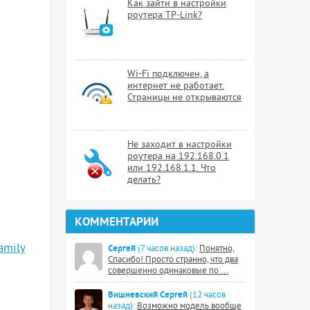
Как зайти в настройки
роутера TP-Link?
Wi-Fi подключен, а
интернет не работает.
Страницы не открываются
Не заходит в настройки
роутера на 192.168.0.1
или 192.168.1.1. Что
делать?
КОММЕНТАРИИ
amily
Сергей
(7 часов назад):
Понятно,
Спасибо! Просто странно, что два
совершенно одинаковые по ...
Вишневский Сергей
(12 часов
назад):
Возможно модель вообще