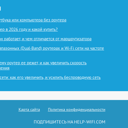
И
оутбука или компьютера без роутера
ер в 2026 году и какой купить?
 он работает, и чем отличается от маршрутизатора
азонных (Dual-Band) роутерах и Wi-Fi сети на частоте
ему роутер ее режет, и как увеличить скорость
нения
 сети: как его увеличить, и усилить беспроводную сеть
Карта сайта
Политика конфиденциальности
ПОДПИШИТЕСЬ НА HELP-WIFI.COM