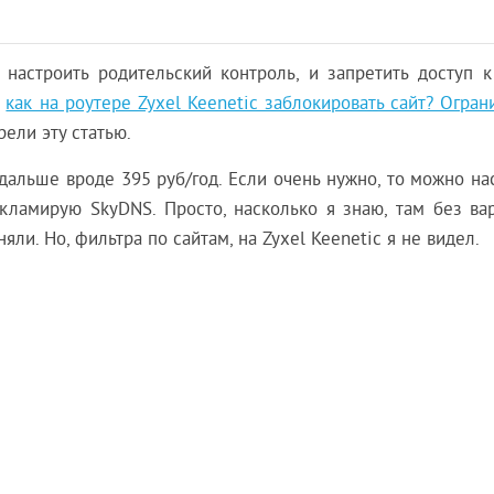
 настроить родительский контроль, и запретить доступ к
:
как на роутере Zyxel Keenetic заблокировать сайт? Огра
рели эту статью.
 дальше вроде 395 руб/год. Если очень нужно, то можно на
екламирую SkyDNS. Просто, насколько я знаю, там без вар
ли. Но, фильтра по сайтам, на Zyxel Keenetic я не видел.