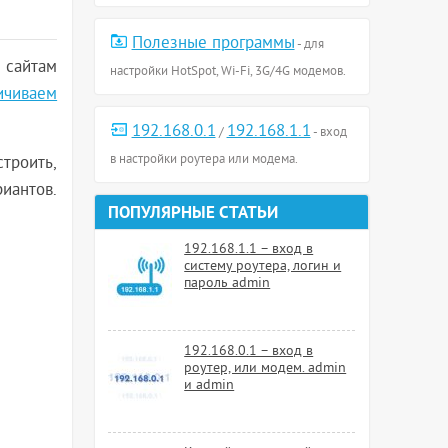
Полезные программы
- для
 сайтам
настройки HotSpot, Wi-Fi, 3G/4G модемов.
ничиваем
192.168.0.1
192.168.1.1
/
- вход
в настройки роутера или модема.
строить,
иантов.
ПОПУЛЯРНЫЕ СТАТЬИ
192.168.1.1 – вход в
систему роутера, логин и
пароль admin
192.168.0.1 – вход в
роутер, или модем. admin
и admin