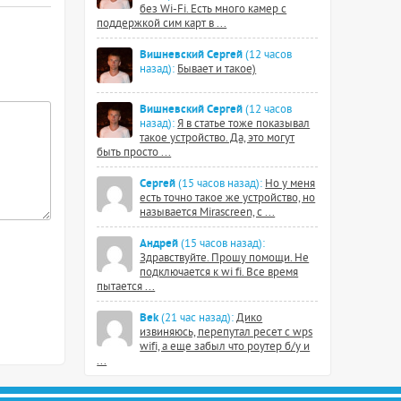
без Wi-Fi. Есть много камер с
поддержкой сим карт в ...
Вишневский Сергей
(12 часов
назад):
Бывает и такое)
Вишневский Сергей
(12 часов
назад):
Я в статье тоже показывал
такое устройство. Да, это могут
быть просто ...
Сергей
(15 часов назад):
Но у меня
есть точно такое же устройство, но
называется Mirascreen, с ...
Андрей
(15 часов назад):
Здравствуйте. Прошу помощи. Не
подключается к wi fi. Все время
пытается ...
Bek
(21 час назад):
Дико
извиняюсь, перепутал ресет с wps
wifi, а еще забыл что роутер б/у и
...