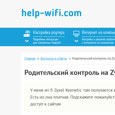
Настройка роутера
Интернет на компь
Подробные инструкции
Настройка и решение пробле
для конкретных моделей
с интернетом на компьютере
Главная
Вопросы и ответы
Родительский контроль на Zy
Родительский контроль на Zy
У меня wi fi Zyxel Keenetic там получаетс
Есть но она платная. Подскажите пожалуйст
доступ к сайтам