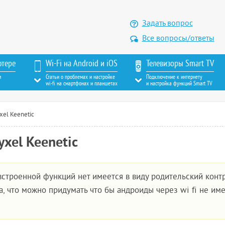
Задать вопрос
Все вопросы/ответы
ютере
Wi-Fi на Android и iOS
Телевизоры Smart TV
м
Статьи о проблемах и настройке
Подключение к интернету
wi-fi на смартфонах и планшетах
и настройка функций Smart TV
xel Keenetic
xel Keenetic
я встроенной функций нет имеется в виду родительский конт
а, что можно придумать что бы андроиды через wi fi не им