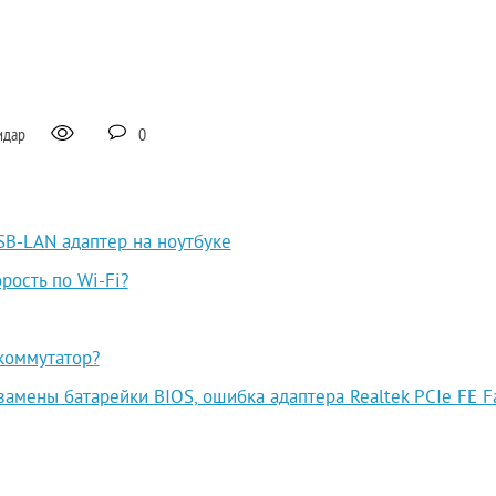
идар
0
SB-LAN адаптер на ноутбуке
рость по Wi-Fi?
коммутатор?
замены батарейки BIOS, ошибка адаптера Realtek PCIe FE F