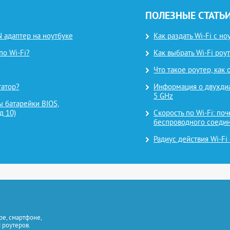
ПОЛЕЗНЫЕ СТАТЬ
 адаптер на ноутбуке
Как раздать Wi-Fi с н
по Wi-Fi?
Как выбрать Wi-Fi роут
Что такое роутер, как
татор?
Информация о двухдиап
5 GHz
 батарейки BIOS,
д 10)
Скорость по Wi-Fi: поч
беспроводного соеди
Радиус действия Wi-Fi
е, смартфоне,
 роутеров.