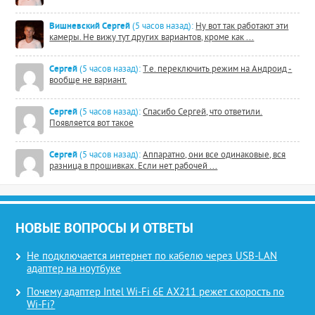
Вишневский Сергей
(5 часов назад):
Ну вот так работают эти
камеры. Не вижу тут других вариантов, кроме как ...
Сергей
(5 часов назад):
Т.е. переключить режим на Андроид -
вообще не вариант.
Сергей
(5 часов назад):
Спасибо Сергей, что ответили.
Появляется вот такое
Сергей
(5 часов назад):
Аппаратно, они все одинаковые, вся
разница в прошивках. Если нет рабочей ...
НОВЫЕ ВОПРОСЫ И ОТВЕТЫ
Не подключается интернет по кабелю через USB-LAN
адаптер на ноутбуке
Почему адаптер Intel Wi-Fi 6E AX211 режет скорость по
Wi-Fi?