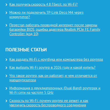
Как получить скорость 4.8 Гбит/с по Wi-Fi?
Можно ли подключить TP-Link Deco M4 через
коммутатор?
Перестал работать проводной интернет после замены
батарейки BIOS, ошибка адаптера Realtek PCIe FE Family
Controller (код 10)
ПОЛЕЗНЫЕ СТАТЬИ
Как раздать Wi-Fi с ноутбука или компьютера без роутера
Как выбрать Wi-Fi роутер в 2026 году и какой купить?
Что такое роутер, как он работает, и чем отличается от
маршрутизатора
Информация о двухдиапазонных (Dual-Band) роутерах и
Wi-Fi сети на частоте 5 GHz
Скорость по Wi-Fi: почему роутер ее режет, и как
увеличить скорость беспроводного соединения