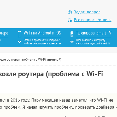
Задать вопрос
Все вопросы/ответы
ютере
Wi-Fi на Android и iOS
Телевизоры Smart TV
м
Статьи о проблемах и настройке
Подключение к интернету
wi-fi на смартфонах и планшетах
и настройка функций Smart TV
озле роутера (проблема с Wi-Fi антенной)
возле роутера (проблема с Wi-Fi
л в 2016 году. Пару месяцев назад заметил, что Wi-Fi не
о проблем. Я начал изучать проблему, проверять драйвера и