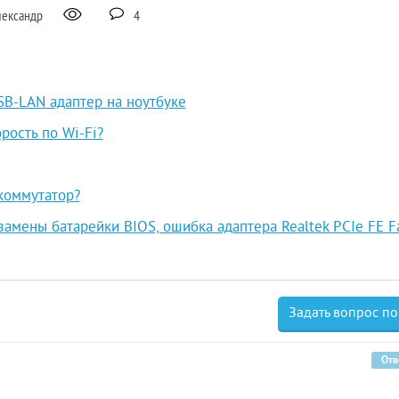
лександр
4
SB-LAN адаптер на ноутбуке
рость по Wi-Fi?
коммутатор?
замены батарейки BIOS, ошибка адаптера Realtek PCIe FE F
Задать вопрос по
Отв