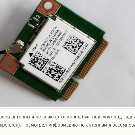
конец антенны я не знаю (этот конец был подсунут под задн
икреплен). Посмотрел информацию по антеннам я засомнева