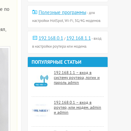
e по
Полезные программы
- для
настройки HotSpot, Wi-Fi, 3G/4G модемов.
ял,
192.168.0.1
192.168.1.1
/
- вход
в настройки роутера или модема.
ПОПУЛЯРНЫЕ СТАТЬИ
192.168.1.1 – вход в
систему роутера, логин и
пароль admin
192.168.0.1 – вход в
роутер, или модем. admin
и admin