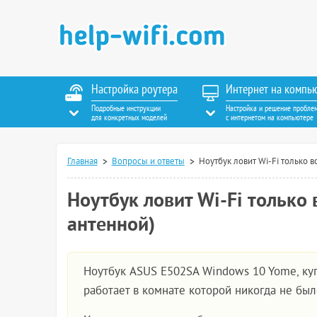
Настройка роутера
Интернет на компь
Подробные инструкции
Настройка и решение пробле
для конкретных моделей
с интернетом на компьютере
Главная
Вопросы и ответы
Ноутбук ловит Wi-Fi только в
Ноутбук ловит Wi-Fi только 
антенной)
Ноутбук ASUS E502SA Windows 10 Yome, купи
работает в комнате которой никогда не был