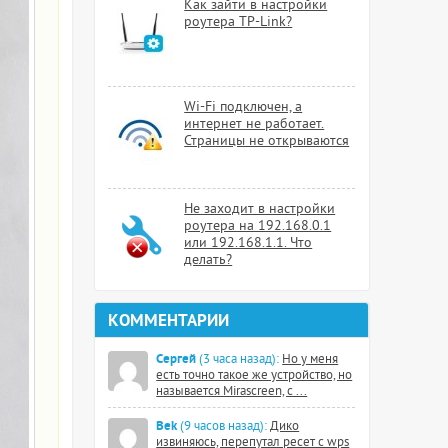
Как зайти в настройки
роутера TP-Link?
Wi-Fi подключен, а
интернет не работает.
Страницы не открываются
Не заходит в настройки
роутера на 192.168.0.1
или 192.168.1.1. Что
делать?
КОММЕНТАРИИ
Сергей
(3 часа назад):
Но у меня
есть точно такое же устройство, но
называется Mirascreen, с ...
Bek
(9 часов назад):
Дико
извиняюсь, перепутал ресет с wps