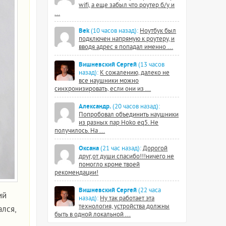
wifi, а еще забыл что роутер б/у и
...
Bek
(10 часов назад):
Ноутбук был
подключен напрямую к роутеру, и
вводя адрес я попадал именно ...
Вишневский Сергей
(13 часов
назад):
К сожалению, далеко не
все наушники можно
синхронизировать, если они из ...
Александр.
(20 часов назад):
Попробовал объединить наушники
из разных пар Hoko eq5. Не
получилось. На ...
Оксана
(21 час назад):
Дорогой
друг,от души спасибо!!!ничего не
помогло кроме твоей
рекомендации!
Вишневский Сергей
(22 часа
ий
назад):
Ну так работает эта
технология, устройства должны
лся,
быть в одной локальной ...