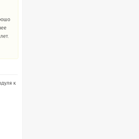
орошо
нее
лет.
одуля к