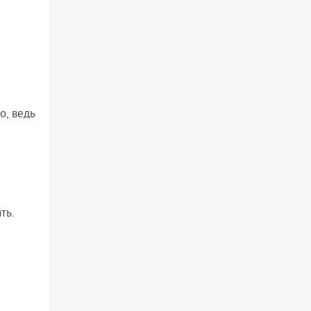
о, ведь
ть.