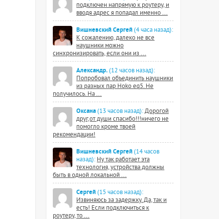
подключен напрямую к роутеру, и
вводя адрес я попадал именно ...
Вишневский Сергей
(4 часа назад):
К сожалению, далеко не все
наушники можно
синхронизировать, если они из ...
Александр.
(12 часов назад):
Попробовал объединить наушники
из разных пар Hoko eq5. Не
получилось. На ...
Оксана
(13 часов назад):
Дорогой
друг,от души спасибо!!!ничего не
помогло кроме твоей
рекомендации!
Вишневский Сергей
(14 часов
назад):
Ну так работает эта
технология, устройства должны
быть в одной локальной ...
Сергей
(15 часов назад):
Извиняюсь за задержку. Да, так и
есть! Если подключиться к
роутеру, то ...