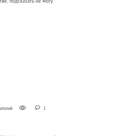
ве, подсказать не могу.
натолий
2