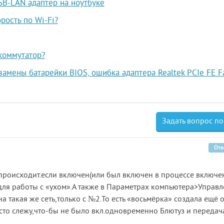
SB-LAN адаптер на ноутбуке
рость по Wi-Fi?
коммутатор?
замены батарейки BIOS, ошибка адаптера Realtek PCIe FE F
Задать вопрос по
Отв
происходит.если включен(или был включен в процессе включе
для работы с «ухом».А также в Параметрах компьютера>Управ
а такая же сеть,только с №2.То есть «восьмёрка» создала ещё 
осто слежу,что-бы не было вкл.одновременно Блютуз и передач