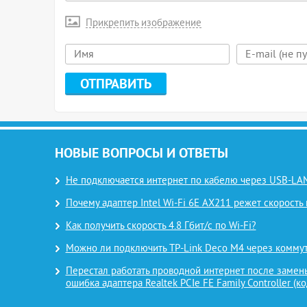
Прикрепить изображение
НОВЫЕ ВОПРОСЫ И ОТВЕТЫ
Не подключается интернет по кабелю через USB-LAN
Почему адаптер Intel Wi-Fi 6E AX211 режет скорость 
Как получить скорость 4.8 Гбит/с по Wi-Fi?
Можно ли подключить TP-Link Deco M4 через комму
Перестал работать проводной интернет после замены
ошибка адаптера Realtek PCIe FE Family Controller (ко