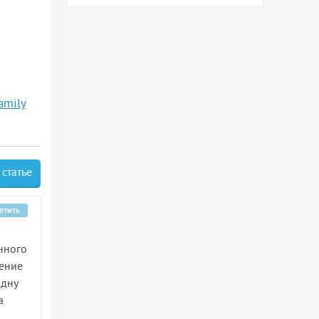
amily
 статье
етить
нного
ление
одну
а