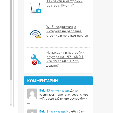
Как зайти в настройки
роутера TP-Link?
Wi-Fi подключен, а
интернет не работает.
Страницы не открываются
Не заходит в настройки
роутера на 192.168.0.1
или 192.168.1.1. Что
делать?
КОММЕНТАРИИ
Bek
(45 минут назад):
Дико
извиняюсь, перепутал ресет с wps
wifi, а еще забыл что роутер б/у и
...
Bek
(2 часа назад):
Ноутбук был