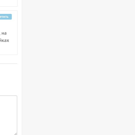
етить
 на
йках