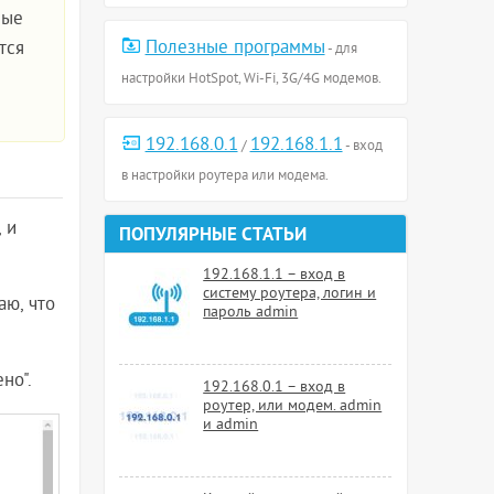
ные
Полезные программы
тся
- для
настройки HotSpot, Wi-Fi, 3G/4G модемов.
192.168.0.1
192.168.1.1
/
- вход
в настройки роутера или модема.
 и
ПОПУЛЯРНЫЕ СТАТЬИ
192.168.1.1 – вход в
систему роутера, логин и
аю, что
пароль admin
но".
192.168.0.1 – вход в
роутер, или модем. admin
и admin