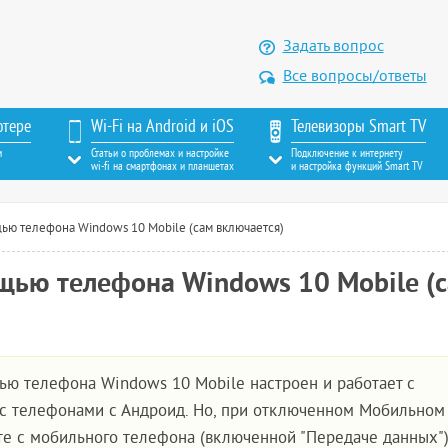
Задать вопрос
Все вопросы/ответы
ютере
Wi-Fi на Android и iOS
Телевизоры Smart TV
м
Статьи о проблемах и настройке
Подключение к интернету
wi-fi на смартфонах и планшетах
и настройка функций Smart TV
ью телефона Windows 10 Mobile (сам включается)
щью телефона Windows 10 Mobile (
ью телефона Windows 10 Mobile настроен и работает с
 с телефонами с Андроид. Но, при отключенном Мобильном 
те с мобильного телефона (включенной "Передаче данных")