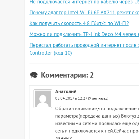
Не подключается интернет по кабелю через U
Почему адаптер Intel Wi-Fi 6E AX211 режет ско
Как получить скорость 4.8 Гбит/с по Wi-Fi?
Можно ли подключить TP-Link Deco M4 через 
Перестал работать проводной интернет после 
Controller (код 10)
Комментарии: 2
Анатолий
08.04.2017 в 12:27 (9 лет назад)
Обратил внимание,что подключение 
параметра(передача данных) Блютуз 
известными сетями появилась ещё одн
сеть и подключается к ней.Сейчас пр
данных.