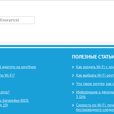
ПОЛЕЗНЫЕ СТАТЬ
 адаптер на ноутбуке
Как раздать Wi-Fi с н
по Wi-Fi?
Как выбрать Wi-Fi роут
Что такое роутер, как
татор?
Информация о двухдиап
5 GHz
 батарейки BIOS,
д 10)
Скорость по Wi-Fi: поч
беспроводного соеди