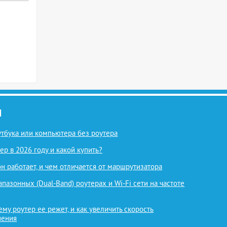
И
оутбука или компьютера без роутера
ер в 2026 году и какой купить?
 он работает, и чем отличается от маршрутизатора
азонных (Dual-Band) роутерах и Wi-Fi сети на частоте
ему роутер ее режет, и как увеличить скорость
нения