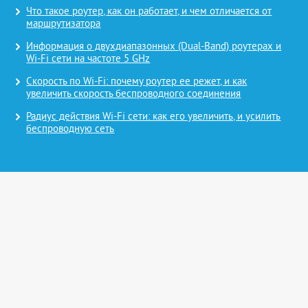
Что такое роутер, как он работает, и чем отличается от
маршрутизатора
Информация о двухдиапазонных (Dual-Band) роутерах и
Wi-Fi сети на частоте 5 GHz
Скорость по Wi-Fi: почему роутер ее режет, и как
увеличить скорость беспроводного соединения
Радиус действия Wi-Fi сети: как его увеличить, и усилить
беспроводную сеть