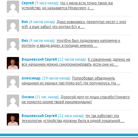
Сергей
(3 часа назад):
Но у меня есть точно такое же
устройство, но называется Mirascreen, с ...
Bek
(8 часов назад):
Дико извиняюсь, перепутал ресет с wps
wifi, а еще забыл что роутер б/у и ...
Bek
(9 часов назад):
Ноутбук был подключен напрямую к
роутеру, и вводя адрес я попадал именно ...
Вишневский Сергей
(12 часов назад):
К сожалению, далеко не
все наушники можно синхронизировать, если они из ...
Александр.
(19 часов назад):
Попробовал объединить
наушники из разных пар Hoko eq5. Не получилось. На ...
Оксана
(21 час назад):
Дорогой друг,от души спасибо!!!ничего
не помогло кроме твоей рекомендации!
Вишневский Сергей
(22 часа назад):
Ну так работает эта
технология, устройства должны быть в одной локальной ...