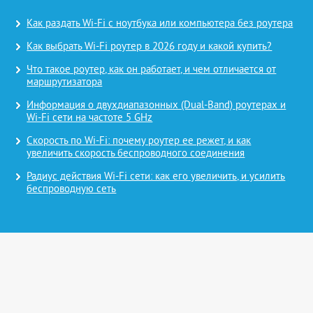
Как раздать Wi-Fi с ноутбука или компьютера без роутера
Как выбрать Wi-Fi роутер в 2026 году и какой купить?
Что такое роутер, как он работает, и чем отличается от
маршрутизатора
Информация о двухдиапазонных (Dual-Band) роутерах и
Wi-Fi сети на частоте 5 GHz
Скорость по Wi-Fi: почему роутер ее режет, и как
увеличить скорость беспроводного соединения
Радиус действия Wi-Fi сети: как его увеличить, и усилить
беспроводную сеть