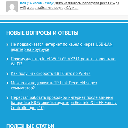
Bek
(16 часов назад):
Дико извиняюсь, перепутал ресет с wps
wifi, а еще забыл что роутер б/у и ...
НОВЫЕ ВОПРОСЫ И ОТВЕТЫ
Не подключается интернет по кабелю через USB-LAN
адаптер на ноутбуке
Почему адаптер Intel Wi-Fi 6E AX211 режет скорость по
Wi-Fi?
Как получить скорость 4.8 Гбит/с по Wi-Fi?
Можно ли подключить TP-Link Deco M4 через
коммутатор?
Перестал работать проводной интернет после замены
батарейки BIOS, ошибка адаптера Realtek PCIe FE Family
Controller (код 10)
ПОЛЕЗНЫЕ СТАТЬИ