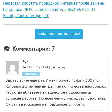
Перестал работать проводной интернет после замены
батарейки BIOS, ошибка адаптера Realtek PCIe FE
Family Controller (код 10)
Задать вопрос по статье
Комментарии: 7
Еул
04.09.2017 в 09:44 (9 лет назад)
Ответить
Здравствуйте ещё раз. У меня роутер Tp-Link 300 mb.
Который 2ух антенный. Да, я знаю что есть в настройках.
Тас когда вбиваете мак адресс он подключается
согласен работает. Но если чей-то мак адресч отсуствует.
Он уак вы и сказали не подключается к сети.