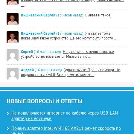
вообще без Wi-Fi. Есть много камер с поддержкой сим карт в
...
Вишневский Сергей
(13 часов назад):
Бывает и такое)
Вишневский Сергей
(13 часов назад):
Я в статье тоже
показывал такое устройство. Да, это могут быть просто ...
Сергей
(16 часов назад):
Но у меня есть точно такое же
устройство, но называется Mirascreen, с ...
Андрей
(16 часов назад):
Здравствуйте. Прошу помощи. Не
подключается к wi fi. Все время пытается ...
НОВЫЕ ВОПРОСЫ И ОТВЕТЫ
Не подключается интернет по кабелю через USB-LAN
адаптер на ноутбуке
Почему адаптер Intel Wi-Fi 6E AX211 режет скорость по