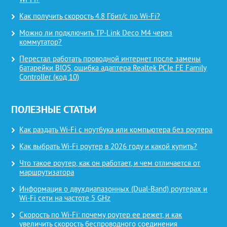
Wi-Fi?
Как получить скорость 4.8 Гбит/с по Wi-Fi?
Можно ли подключить TP-Link Deco M4 через
коммутатор?
Перестал работать проводной интернет после замены
батарейки BIOS, ошибка адаптера Realtek PCIe FE Family
Controller (код 10)
ПОЛЕЗНЫЕ СТАТЬИ
Как раздать Wi-Fi с ноутбука или компьютера без роутера
Как выбрать Wi-Fi роутер в 2026 году и какой купить?
Что такое роутер, как он работает, и чем отличается от
маршрутизатора
Информация о двухдиапазонных (Dual-Band) роутерах и
Wi-Fi сети на частоте 5 GHz
Скорость по Wi-Fi: почему роутер ее режет, и как
увеличить скорость беспроводного соединения