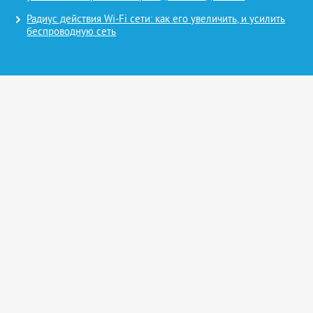
Радиус действия Wi-Fi сети: как его увеличить, и усилить
беспроводную сеть