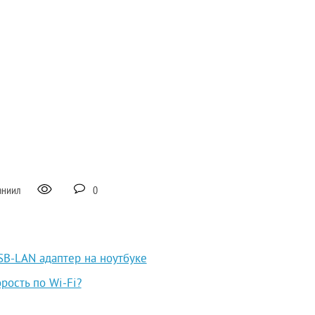
аниил
0
SB-LAN адаптер на ноутбуке
рость по Wi-Fi?