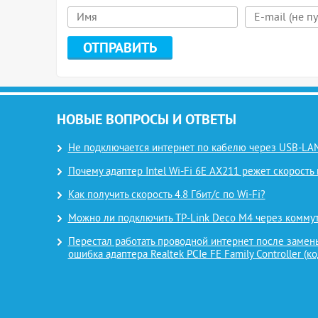
НОВЫЕ ВОПРОСЫ И ОТВЕТЫ
Не подключается интернет по кабелю через USB-LAN
Почему адаптер Intel Wi-Fi 6E AX211 режет скорость 
Как получить скорость 4.8 Гбит/с по Wi-Fi?
Можно ли подключить TP-Link Deco M4 через комму
Перестал работать проводной интернет после замены
ошибка адаптера Realtek PCIe FE Family Controller (ко