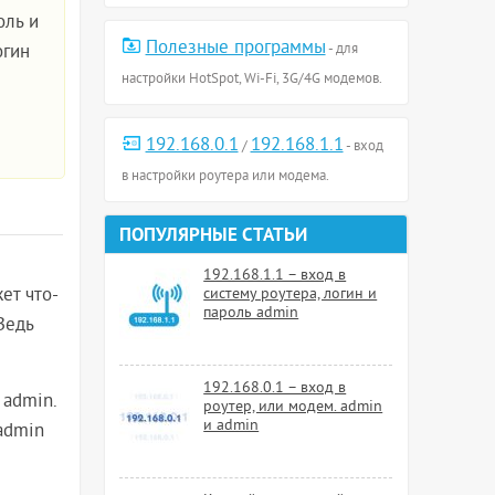
оль и
Полезные программы
огин
- для
настройки HotSpot, Wi-Fi, 3G/4G модемов.
192.168.0.1
192.168.1.1
/
- вход
в настройки роутера или модема.
ПОПУЛЯРНЫЕ СТАТЬИ
192.168.1.1 – вход в
ет что-
систему роутера, логин и
пароль admin
Ведь
192.168.0.1 – вход в
 admin.
роутер, или модем. admin
и admin
admin