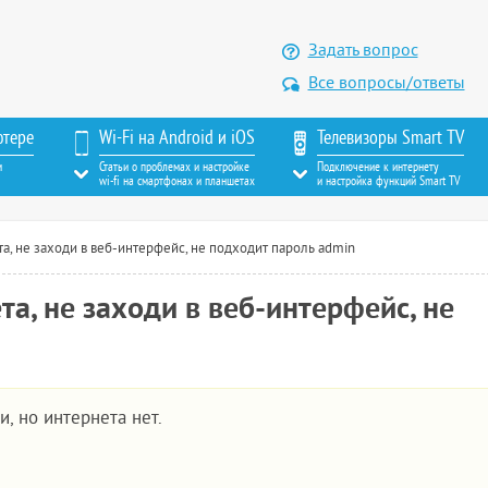
Задать вопрос
Все вопросы/ответы
ютере
Wi-Fi на Android и iOS
Телевизоры Smart TV
м
Статьи о проблемах и настройке
Подключение к интернету
wi-fi на смартфонах и планшетах
и настройка функций Smart TV
а, не заходи в веб-интерфейс, не подходит пароль admin
а, не заходи в веб-интерфейс, не
, но интернета нет.