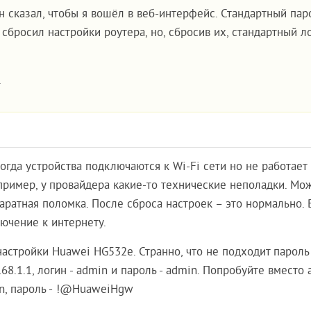
н сказал, чтобы я вошёл в веб-интерфейс. Стандартный пар
 сбросил настройки роутера, но, сбросив их, стандартный л
.
когда устройства подключаются к Wi-Fi сети но не работает
пример, у провайдера какие-то технические неполадки. Мож
аратная поломка. После сброса настроек – это нормально. 
ючение к интернету.
 настройки Huawei HG532e. Странно, что не подходит пароль
8.1.1, логин - admin и пароль - admin. Попробуйте вместо 
in, пароль - !@HuaweiHgw