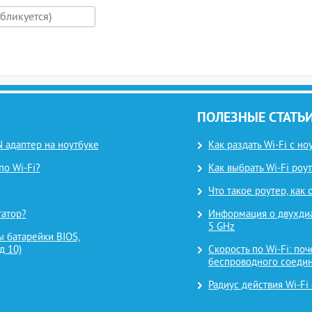
ПОЛЕЗНЫЕ СТАТЬ
 адаптер на ноутбуке
Как раздать Wi-Fi с н
по Wi-Fi?
Как выбрать Wi-Fi роут
Что такое роутер, как
татор?
Информация о двухдиап
5 GHz
 батарейки BIOS,
д 10)
Скорость по Wi-Fi: поч
беспроводного соеди
Радиус действия Wi-Fi