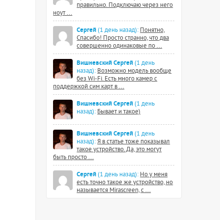
правильно. Подключаю через него
ноут ...
Сергей
(1 день назад):
Понятно,
Спасибо! Просто странно, что два
совершенно одинаковые по ...
Вишневский Сергей
(1 день
назад):
Возможно модель вообще
без Wi-Fi. Есть много камер с
поддержкой сим карт в ...
Вишневский Сергей
(1 день
назад):
Бывает и такое)
Вишневский Сергей
(1 день
назад):
Я в статье тоже показывал
такое устройство. Да, это могут
быть просто ...
Сергей
(1 день назад):
Но у меня
есть точно такое же устройство, но
называется Mirascreen, с ...