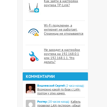
Как зайти в настройки
роутера TP-Link?
Wi-Fi подключен, а
интернет не работает.
Страницы не открываются
Не заходит в настройки
роутера на 192.168.0.1
или 192.168.1.1. Что
делать?
КОММЕНТАРИИ
Вишневский Сергей
(2 часа назад):
Возможно какой-то брак с LAN-
портом у этих камер.
Рихтер
(20 часов назад):
Кабель
проверял LAN-тестером - обжат