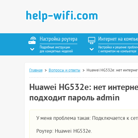
Настройка роутера
Интернет на компь
Подробные инструкции
Настройка и решение пробле
для конкретных моделей
с интернетом на компьютере
Главная
Вопросы и ответы
Huawei HG532e: нет интернет
Huawei HG532e: нет интернет
подходит пароль admin
У меня проблема такая: Подключается к сети
Роутер: Huawei HG532e.