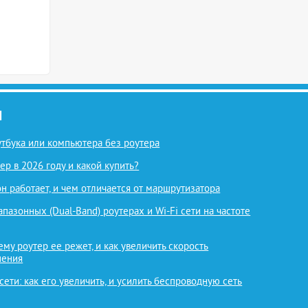
И
оутбука или компьютера без роутера
ер в 2026 году и какой купить?
 он работает, и чем отличается от маршрутизатора
азонных (Dual-Band) роутерах и Wi-Fi сети на частоте
ему роутер ее режет, и как увеличить скорость
нения
 сети: как его увеличить, и усилить беспроводную сеть