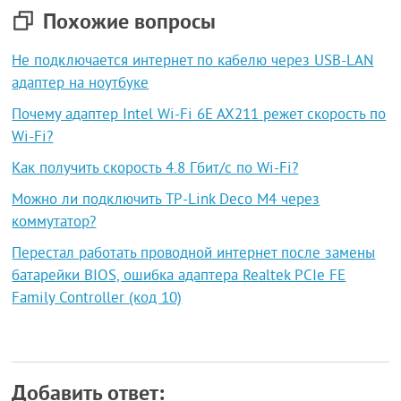
Похожие вопросы
Не подключается интернет по кабелю через USB-LAN
адаптер на ноутбуке
Почему адаптер Intel Wi-Fi 6E AX211 режет скорость по
Wi-Fi?
Как получить скорость 4.8 Гбит/с по Wi-Fi?
Можно ли подключить TP-Link Deco M4 через
коммутатор?
Перестал работать проводной интернет после замены
батарейки BIOS, ошибка адаптера Realtek PCIe FE
Family Controller (код 10)
Добавить ответ: