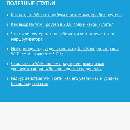
ПОЛЕЗНЫЕ СТАТЬИ
Как раздать Wi-Fi с ноутбука или компьютера без роутера
Как выбрать Wi-Fi роутер в 2026 году и какой купить?
Что такое роутер, как он работает, и чем отличается от
маршрутизатора
Информация о двухдиапазонных (Dual-Band) роутерах и
Wi-Fi сети на частоте 5 GHz
Скорость по Wi-Fi: почему роутер ее режет, и как
увеличить скорость беспроводного соединения
Радиус действия Wi-Fi сети: как его увеличить, и усилить
беспроводную сеть