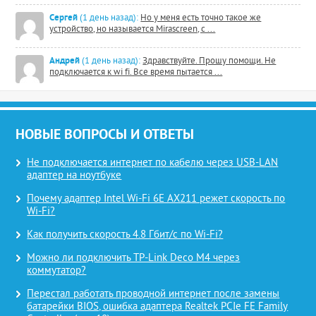
Сергей
(1 день назад):
Но у меня есть точно такое же
устройство, но называется Mirascreen, с ...
Андрей
(1 день назад):
Здравствуйте. Прошу помощи. Не
подключается к wi fi. Все время пытается ...
НОВЫЕ ВОПРОСЫ И ОТВЕТЫ
Не подключается интернет по кабелю через USB-LAN
адаптер на ноутбуке
Почему адаптер Intel Wi-Fi 6E AX211 режет скорость по
Wi-Fi?
Как получить скорость 4.8 Гбит/с по Wi-Fi?
Можно ли подключить TP-Link Deco M4 через
коммутатор?
Перестал работать проводной интернет после замены
батарейки BIOS, ошибка адаптера Realtek PCIe FE Family