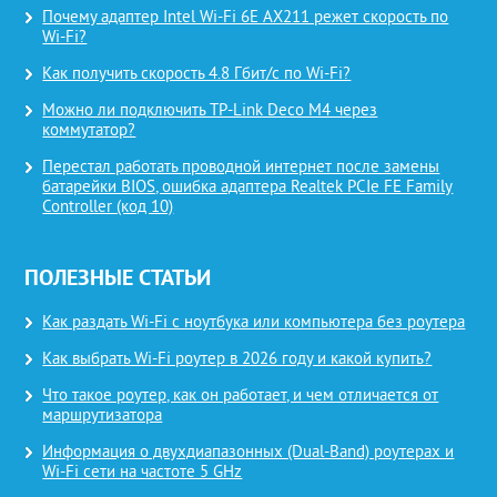
Почему адаптер Intel Wi-Fi 6E AX211 режет скорость по
Wi-Fi?
Как получить скорость 4.8 Гбит/с по Wi-Fi?
Можно ли подключить TP-Link Deco M4 через
коммутатор?
Перестал работать проводной интернет после замены
батарейки BIOS, ошибка адаптера Realtek PCIe FE Family
Controller (код 10)
ПОЛЕЗНЫЕ СТАТЬИ
Как раздать Wi-Fi с ноутбука или компьютера без роутера
Как выбрать Wi-Fi роутер в 2026 году и какой купить?
Что такое роутер, как он работает, и чем отличается от
маршрутизатора
Информация о двухдиапазонных (Dual-Band) роутерах и
Wi-Fi сети на частоте 5 GHz