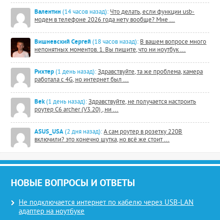
Валентин
(14 часов назад):
Что делать, если функции usb-
модем в телефоне 2026 года нету вообще? Мне ...
Вишневский Сергей
(18 часов назад):
В вашем вопросе много
непонятных моментов. 1. Вы пишите, что ни ноутбук ...
Рихтер
(1 день назад):
Здравствуйте, та же проблема, камера
работала с 4G, но интернет был ...
Bek
(1 день назад):
Здравствуйте, не получается настроить
роутер C6 archer (V3.20) , ни ...
ASUS_USA
(2 дня назад):
А сам роутер в розетку 220В
включили? это конечно шутка, но всё же стоит ...
НОВЫЕ ВОПРОСЫ И ОТВЕТЫ
Не подключается интернет по кабелю через USB-LAN
адаптер на ноутбуке