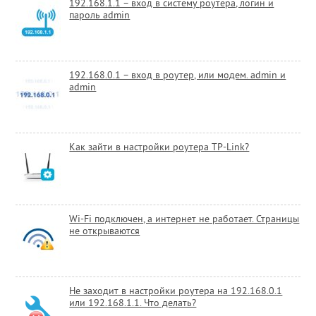
192.168.1.1 – вход в систему роутера, логин и
пароль admin
192.168.0.1 – вход в роутер, или модем. admin и
admin
Как зайти в настройки роутера TP-Link?
Wi-Fi подключен, а интернет не работает. Страницы
не открываются
Не заходит в настройки роутера на 192.168.0.1
или 192.168.1.1. Что делать?