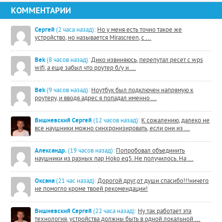
КОММЕНТАРИИ
Сергей
(2 часа назад):
Но у меня есть точно такое же
устройство, но называется Mirascreen, с ...
Bek
(8 часов назад):
Дико извиняюсь, перепутал ресет с wps
wifi, а еще забыл что роутер б/у и ...
Bek
(9 часов назад):
Ноутбук был подключен напрямую к
роутеру, и вводя адрес я попадал именно ...
Вишневский Сергей
(12 часов назад):
К сожалению, далеко не
все наушники можно синхронизировать, если они из ...
Александр.
(19 часов назад):
Попробовал объединить
наушники из разных пар Hoko eq5. Не получилось. На ...
Оксана
(21 час назад):
Дорогой друг,от души спасибо!!!ничего
не помогло кроме твоей рекомендации!
Вишневский Сергей
(22 часа назад):
Ну так работает эта
технология, устройства должны быть в одной локальной ...