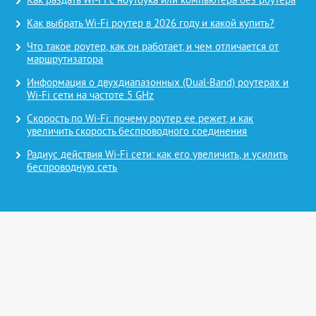
Как раздать Wi-Fi с ноутбука или компьютера без роутера
Как выбрать Wi-Fi роутер в 2026 году и какой купить?
Что такое роутер, как он работает, и чем отличается от
маршрутизатора
Информация о двухдиапазонных (Dual-Band) роутерах и
Wi-Fi сети на частоте 5 GHz
Скорость по Wi-Fi: почему роутер ее режет, и как
увеличить скорость беспроводного соединения
Радиус действия Wi-Fi сети: как его увеличить, и усилить
беспроводную сеть