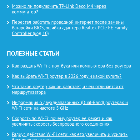
Можно ли подключить TP-Link Deco M4 через
коммутатор?
Перестал работать проводной интернет после замены
батарейки BIOS, ошибка адаптера Realtek PCIe FE Family
Controller (код 10)
ПОЛЕЗНЫЕ СТАТЬИ
Как раздать Wi-Fi с ноутбука или компьютера без роутера
Как выбрать Wi-Fi роутер в 2026 году и какой купить?
Что такое роутер, как он работает, и чем отличается от
маршрутизатора
Информация о двухдиапазонных (Dual-Band) роутерах и
Wi-Fi сети на частоте 5 GHz
Скорость по Wi-Fi: почему роутер ее режет, и как
увеличить скорость беспроводного соединения
Радиус действия Wi-Fi сети: как его увеличить, и усилить