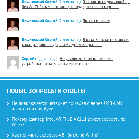
Вишневский Сергей
(2 дня назад):
Возможно модель вообще
без Wi-Fi. Есть много камер с поддержкой сим карт в ...
Вишневский Сергей
(2 дня назад):
Бывает и такое)
Вишневский Сергей
(2 дня назад):
Я в статье тоже показывал
такое устройство. Да, это могут быть просто ...
Сергей
(2 дня назад):
Но у меня есть точно такое же
устройство, но называется Mirascreen, с ...
НОВЫЕ ВОПРОСЫ И ОТВЕТЫ
Не подключается интернет по кабелю через USB-LAN
адаптер на ноутбуке
Почему адаптер Intel Wi-Fi 6E AX211 режет скорость по
Wi-Fi?
Как получить скорость 4.8 Гбит/с по Wi-Fi?