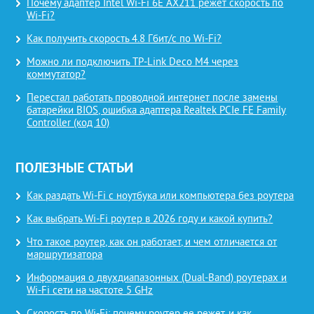
Почему адаптер Intel Wi-Fi 6E AX211 режет скорость по
Wi-Fi?
Как получить скорость 4.8 Гбит/с по Wi-Fi?
Можно ли подключить TP-Link Deco M4 через
коммутатор?
Перестал работать проводной интернет после замены
батарейки BIOS, ошибка адаптера Realtek PCIe FE Family
Controller (код 10)
ПОЛЕЗНЫЕ СТАТЬИ
Как раздать Wi-Fi с ноутбука или компьютера без роутера
Как выбрать Wi-Fi роутер в 2026 году и какой купить?
Что такое роутер, как он работает, и чем отличается от
маршрутизатора
Информация о двухдиапазонных (Dual-Band) роутерах и
Wi-Fi сети на частоте 5 GHz