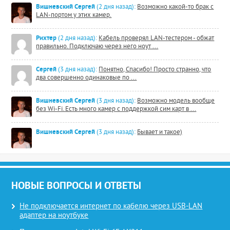
Вишневский Сергей
(2 дня назад):
Возможно какой-то брак с
LAN-портом у этих камер.
Рихтер
(2 дня назад):
Кабель проверял LAN-тестером - обжат
правильно. Подключаю через него ноут ...
Сергей
(3 дня назад):
Понятно, Спасибо! Просто странно, что
два совершенно одинаковые по ...
Вишневский Сергей
(3 дня назад):
Возможно модель вообще
без Wi-Fi. Есть много камер с поддержкой сим карт в ...
Вишневский Сергей
(3 дня назад):
Бывает и такое)
НОВЫЕ ВОПРОСЫ И ОТВЕТЫ
Не подключается интернет по кабелю через USB-LAN
адаптер на ноутбуке