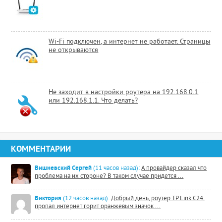
Wi-Fi подключен, а интернет не работает. Страницы
не открываются
Не заходит в настройки роутера на 192.168.0.1
или 192.168.1.1. Что делать?
КОММЕНТАРИИ
Вишневский Сергей
(11 часов назад):
А провайдер сказал что
проблема на их стороне? В таком случае придется ...
Виктория
(12 часов назад):
Добрый день, роутер TP Link C24,
пропал интернет горит оранжевым значок ...