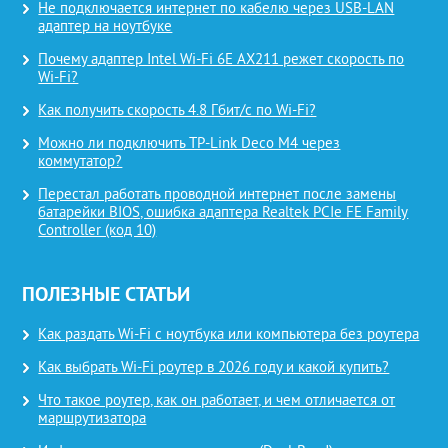
Не подключается интернет по кабелю через USB-LAN
адаптер на ноутбуке
Почему адаптер Intel Wi-Fi 6E AX211 режет скорость по
Wi-Fi?
Как получить скорость 4.8 Гбит/с по Wi-Fi?
Можно ли подключить TP-Link Deco M4 через
коммутатор?
Перестал работать проводной интернет после замены
батарейки BIOS, ошибка адаптера Realtek PCIe FE Family
Controller (код 10)
ПОЛЕЗНЫЕ СТАТЬИ
Как раздать Wi-Fi с ноутбука или компьютера без роутера
Как выбрать Wi-Fi роутер в 2026 году и какой купить?
Что такое роутер, как он работает, и чем отличается от
маршрутизатора