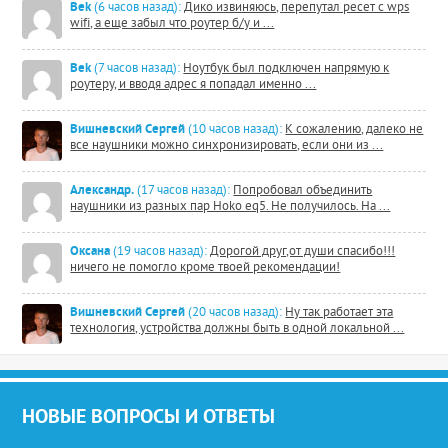
Bek
(6 часов назад):
Дико извиняюсь, перепутал ресет с wps
wifi, а еще забыл что роутер б/у и ...
Bek
(7 часов назад):
Ноутбук был подключен напрямую к
роутеру, и вводя адрес я попадал именно ...
Вишневский Сергей
(10 часов назад):
К сожалению, далеко не
все наушники можно синхронизировать, если они из ...
Александр.
(17 часов назад):
Попробовал объединить
наушники из разных пар Hoko eq5. Не получилось. На ...
Оксана
(19 часов назад):
Дорогой друг,от души спасибо!!!
ничего не помогло кроме твоей рекомендации!
Вишневский Сергей
(20 часов назад):
Ну так работает эта
технология, устройства должны быть в одной локальной ...
НОВЫЕ ВОПРОСЫ И ОТВЕТЫ