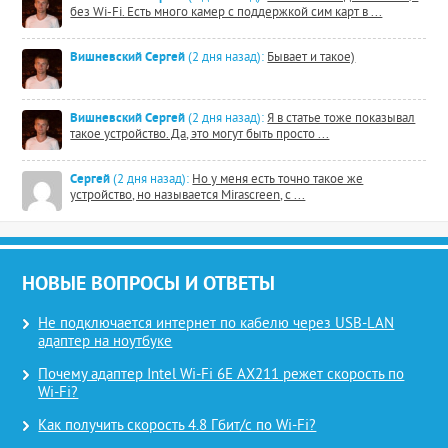
без Wi-Fi. Есть много камер с поддержкой сим карт в ...
Вишневский Сергей
(2 дня назад):
Бывает и такое)
Вишневский Сергей
(2 дня назад):
Я в статье тоже показывал
такое устройство. Да, это могут быть просто ...
Сергей
(2 дня назад):
Но у меня есть точно такое же
устройство, но называется Mirascreen, с ...
НОВЫЕ ВОПРОСЫ И ОТВЕТЫ
Не подключается интернет по кабелю через USB-LAN
адаптер на ноутбуке
Почему адаптер Intel Wi-Fi 6E AX211 режет скорость по
Wi-Fi?
Как получить скорость 4.8 Гбит/с по Wi-Fi?