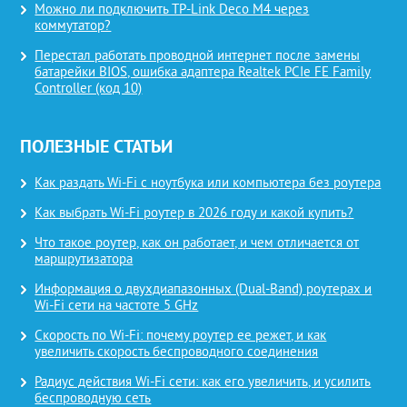
Можно ли подключить TP-Link Deco M4 через
коммутатор?
Перестал работать проводной интернет после замены
батарейки BIOS, ошибка адаптера Realtek PCIe FE Family
Controller (код 10)
ПОЛЕЗНЫЕ СТАТЬИ
Как раздать Wi-Fi с ноутбука или компьютера без роутера
Как выбрать Wi-Fi роутер в 2026 году и какой купить?
Что такое роутер, как он работает, и чем отличается от
маршрутизатора
Информация о двухдиапазонных (Dual-Band) роутерах и
Wi-Fi сети на частоте 5 GHz
Скорость по Wi-Fi: почему роутер ее режет, и как
увеличить скорость беспроводного соединения
Радиус действия Wi-Fi сети: как его увеличить, и усилить
беспроводную сеть