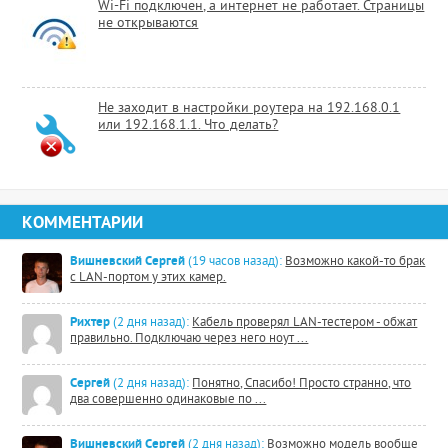
Wi-Fi подключен, а интернет не работает. Страницы
не открываются
Не заходит в настройки роутера на 192.168.0.1
или 192.168.1.1. Что делать?
КОММЕНТАРИИ
Вишневский Сергей
(19 часов назад):
Возможно какой-то брак
с LAN-портом у этих камер.
Рихтер
(2 дня назад):
Кабель проверял LAN-тестером - обжат
правильно. Подключаю через него ноут ...
Сергей
(2 дня назад):
Понятно, Спасибо! Просто странно, что
два совершенно одинаковые по ...
Вишневский Сергей
(2 дня назад):
Возможно модель вообще