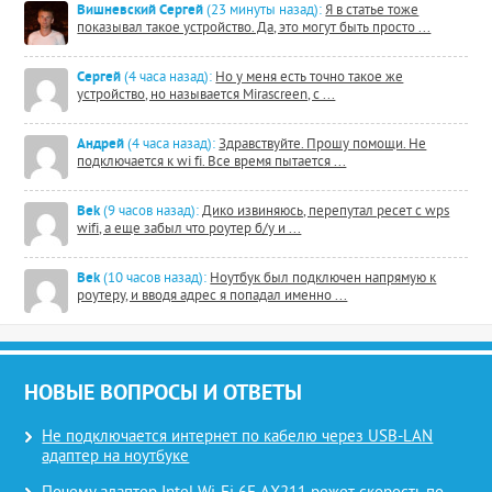
Вишневский Сергей
(23 минуты назад):
Я в статье тоже
показывал такое устройство. Да, это могут быть просто ...
Сергей
(4 часа назад):
Но у меня есть точно такое же
устройство, но называется Mirascreen, с ...
Андрей
(4 часа назад):
Здравствуйте. Прошу помощи. Не
подключается к wi fi. Все время пытается ...
Bek
(9 часов назад):
Дико извиняюсь, перепутал ресет с wps
wifi, а еще забыл что роутер б/у и ...
Bek
(10 часов назад):
Ноутбук был подключен напрямую к
роутеру, и вводя адрес я попадал именно ...
НОВЫЕ ВОПРОСЫ И ОТВЕТЫ
Не подключается интернет по кабелю через USB-LAN
адаптер на ноутбуке