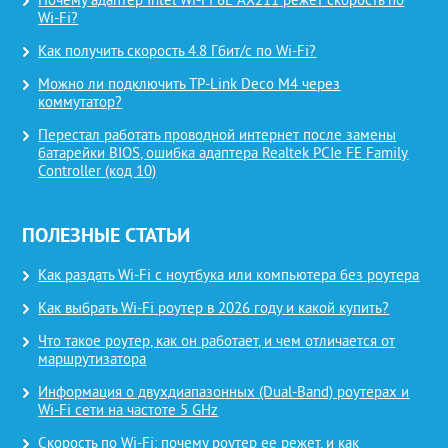
Почему адаптер Intel Wi-Fi 6E AX211 режет скорость по
Wi-Fi?
Как получить скорость 4.8 Гбит/с по Wi-Fi?
Можно ли подключить TP-Link Deco M4 через
коммутатор?
Перестал работать проводной интернет после замены
батарейки BIOS, ошибка адаптера Realtek PCIe FE Family
Controller (код 10)
ПОЛЕЗНЫЕ СТАТЬИ
Как раздать Wi-Fi с ноутбука или компьютера без роутера
Как выбрать Wi-Fi роутер в 2026 году и какой купить?
Что такое роутер, как он работает, и чем отличается от
маршрутизатора
Информация о двухдиапазонных (Dual-Band) роутерах и
Wi-Fi сети на частоте 5 GHz
Скорость по Wi-Fi: почему роутер ее режет, и как