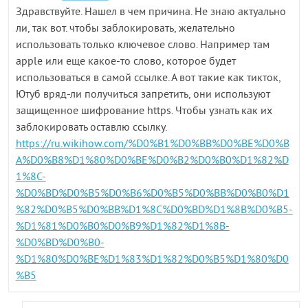
Здравствуйте. Нашел в чем причина. Не знаю актуально
ли, так вот. чтобы заблокировать, желательно
использовать только ключевое слово. Например там
apple или еще какое-то слово, которое будет
использоваться в самой ссылке. А вот такие как тикток,
Ютуб вряд-ли получиться запретить, они используют
защищенное шифрование https. Чтобы узнать как их
заблокировать оставлю ссылку.
https://ru.wikihow.com/%D0%B1%D0%BB%D0%BE%D0%B
A%D0%B8%D1%80%D0%BE%D0%B2%D0%B0%D1%82%D
1%8C-
%D0%BD%D0%B5%D0%B6%D0%B5%D0%BB%D0%B0%D1
%82%D0%B5%D0%BB%D1%8C%D0%BD%D1%8B%D0%B5-
%D1%81%D0%B0%D0%B9%D1%82%D1%8B-
%D0%BD%D0%B0-
%D1%80%D0%BE%D1%83%D1%82%D0%B5%D1%80%D0
%B5