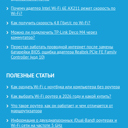
Почему адаптер Intel Wi-Fi 6E AX211 режет скорость по
Wi-Fi?
Как получить скорость 4.8 Гбит/с по Wi-Fi?
Можно ли подключить TP-Link Deco M4 через
коммутатор?
Перестал работать проводной интернет после замены
батарейки BIOS, ошибка адаптера Realtek PCIe FE Family
Controller (код 10)
ПОЛЕЗНЫЕ СТАТЬИ
Как раздать Wi-Fi с ноутбука или компьютера без роутера
Как выбрать Wi-Fi роутер в 2026 году и какой купить?
Что такое роутер, как он работает, и чем отличается от
маршрутизатора
Информация о двухдиапазонных (Dual-Band) роутерах и
Wi-Fi сети на частоте 5 GHz