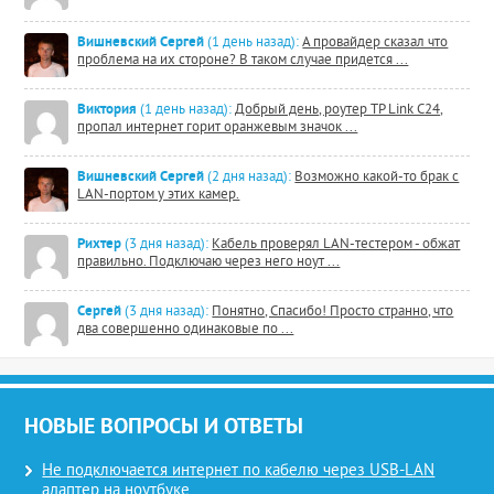
Вишневский Сергей
(1 день назад):
А провайдер сказал что
проблема на их стороне? В таком случае придется ...
Виктория
(1 день назад):
Добрый день, роутер TP Link C24,
пропал интернет горит оранжевым значок ...
Вишневский Сергей
(2 дня назад):
Возможно какой-то брак с
LAN-портом у этих камер.
Рихтер
(3 дня назад):
Кабель проверял LAN-тестером - обжат
правильно. Подключаю через него ноут ...
Сергей
(3 дня назад):
Понятно, Спасибо! Просто странно, что
два совершенно одинаковые по ...
НОВЫЕ ВОПРОСЫ И ОТВЕТЫ
Не подключается интернет по кабелю через USB-LAN
адаптер на ноутбуке