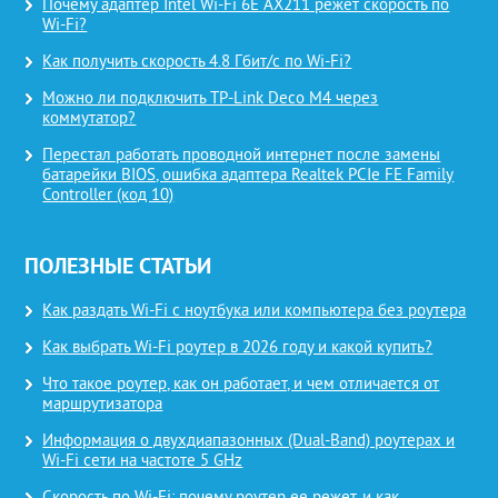
Почему адаптер Intel Wi-Fi 6E AX211 режет скорость по
Wi-Fi?
Как получить скорость 4.8 Гбит/с по Wi-Fi?
Можно ли подключить TP-Link Deco M4 через
коммутатор?
Перестал работать проводной интернет после замены
батарейки BIOS, ошибка адаптера Realtek PCIe FE Family
Controller (код 10)
ПОЛЕЗНЫЕ СТАТЬИ
Как раздать Wi-Fi с ноутбука или компьютера без роутера
Как выбрать Wi-Fi роутер в 2026 году и какой купить?
Что такое роутер, как он работает, и чем отличается от
маршрутизатора
Информация о двухдиапазонных (Dual-Band) роутерах и
Wi-Fi сети на частоте 5 GHz