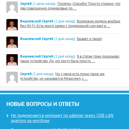
Сергей
(1 день назад):
Понятно, Спасибо! Просто странно, что
два совершенно одинаковые по ...
Вишневский Сергей
(2 дня назад):
Возможно модель вообще
без Wi-Fi. Есть много камер с поддержкой сим карт в ...
Вишневский Сергей
(2 дня назад):
Бывает и такое)
Вишневский Сергей
(2 дня назад):
Я в статье тоже показывал
такое устройство. Да, это могут быть просто ...
Сергей
(2 дня назад):
Но у меня есть точно такое же
устройство, но называется Mirascreen, с ...
НОВЫЕ ВОПРОСЫ И ОТВЕТЫ
Не подключается интернет по кабелю через USB-LAN
адаптер на ноутбуке