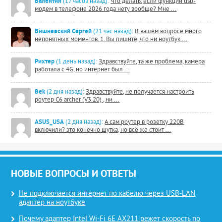
Валентин
(17 часов назад):
Что делать, если функции usb-
модем в телефоне 2026 года нету вообще? Мне ...
Вишневский Сергей
(21 час назад):
В вашем вопросе много
непонятных моментов. 1. Вы пишите, что ни ноутбук ...
Рихтер
(1 день назад):
Здравствуйте, та же проблема, камера
работала с 4G, но интернет был ...
Bek
(2 дня назад):
Здравствуйте, не получается настроить
роутер C6 archer (V3.20) , ни ...
ASUS_USA
(2 дня назад):
А сам роутер в розетку 220В
включили? это конечно шутка, но всё же стоит ...
НОВЫЕ ВОПРОСЫ И ОТВЕТЫ
Не подключается интернет по кабелю через USB-LAN
адаптер на ноутбуке
Почему адаптер Intel Wi-Fi 6E AX211 режет скорость по