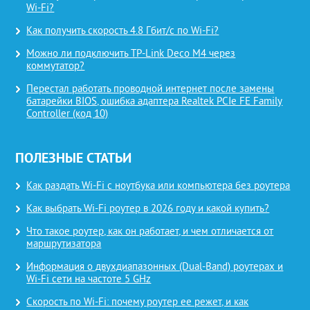
Wi-Fi?
Как получить скорость 4.8 Гбит/с по Wi-Fi?
Можно ли подключить TP-Link Deco M4 через
коммутатор?
Перестал работать проводной интернет после замены
батарейки BIOS, ошибка адаптера Realtek PCIe FE Family
Controller (код 10)
ПОЛЕЗНЫЕ СТАТЬИ
Как раздать Wi-Fi с ноутбука или компьютера без роутера
Как выбрать Wi-Fi роутер в 2026 году и какой купить?
Что такое роутер, как он работает, и чем отличается от
маршрутизатора
Информация о двухдиапазонных (Dual-Band) роутерах и
Wi-Fi сети на частоте 5 GHz
Скорость по Wi-Fi: почему роутер ее режет, и как