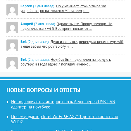
Сергей
(2 дня назад):
Но у меня есть точно такое же
устройство, но называется Mirascreen, с ...
Андрей
(2 дня назад):
Здравствуйте. Прошу помощи. Не
подключается к wi fi. Все время пытается ...
Bek
(2 дня назад):
Дико извиняюсь, перепутал ресет с wps wifi,
а еще забыл что роутер б/у и ...
Bek
(2 дня назад):
Ноутбук был подключен напрямую к
роутеру, и вводя адрес я попадал именно ...
НОВЫЕ ВОПРОСЫ И ОТВЕТЫ
Не подключается интернет по кабелю через USB-LAN
адаптер на ноутбуке
Почему адаптер Intel Wi-Fi 6E AX211 режет скорость по
Wi-Fi?