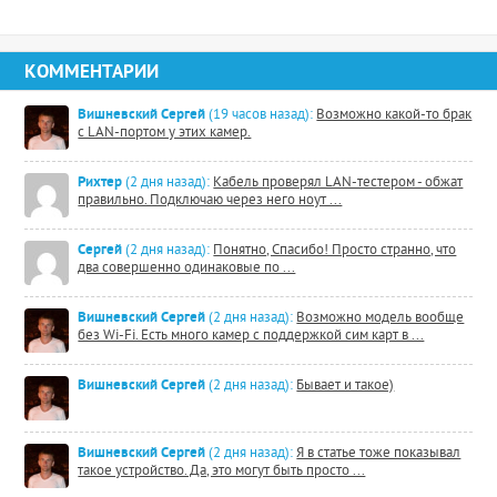
КОММЕНТАРИИ
Вишневский Сергей
(19 часов назад):
Возможно какой-то брак
с LAN-портом у этих камер.
Рихтер
(2 дня назад):
Кабель проверял LAN-тестером - обжат
правильно. Подключаю через него ноут ...
Сергей
(2 дня назад):
Понятно, Спасибо! Просто странно, что
два совершенно одинаковые по ...
Вишневский Сергей
(2 дня назад):
Возможно модель вообще
без Wi-Fi. Есть много камер с поддержкой сим карт в ...
Вишневский Сергей
(2 дня назад):
Бывает и такое)
Вишневский Сергей
(2 дня назад):
Я в статье тоже показывал
такое устройство. Да, это могут быть просто ...