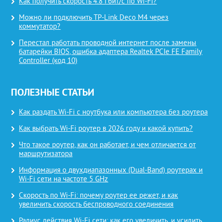
Как получить скорость 4.8 Гбит/с по Wi-Fi?
Можно ли подключить TP-Link Deco M4 через
коммутатор?
Перестал работать проводной интернет после замены
батарейки BIOS, ошибка адаптера Realtek PCIe FE Family
Controller (код 10)
ПОЛЕЗНЫЕ СТАТЬИ
Как раздать Wi-Fi с ноутбука или компьютера без роутера
Как выбрать Wi-Fi роутер в 2026 году и какой купить?
Что такое роутер, как он работает, и чем отличается от
маршрутизатора
Информация о двухдиапазонных (Dual-Band) роутерах и
Wi-Fi сети на частоте 5 GHz
Скорость по Wi-Fi: почему роутер ее режет, и как
увеличить скорость беспроводного соединения
Радиус действия Wi-Fi сети: как его увеличить, и усилить