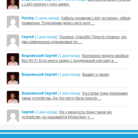
с LAN-портом у этих камер.
Рихтер
(1 день назад):
Кабель проверял LAN-тестером - обжат
правильно. Подключаю через него ноут ...
Сергей
(2 дня назад):
Понятно, Спасибо! Просто странно, что
два совершенно одинаковые по ...
Вишневский Сергей
(2 дня назад):
Возможно модель вообще
без Wi-Fi. Есть много камер с поддержкой сим карт в ...
Вишневский Сергей
(2 дня назад):
Бывает и такое)
Вишневский Сергей
(2 дня назад):
Я в статье тоже показывал
такое устройство. Да, это могут быть просто ...
Сергей
(2 дня назад):
Но у меня есть точно такое же
устройство, но называется Mirascreen, с ...