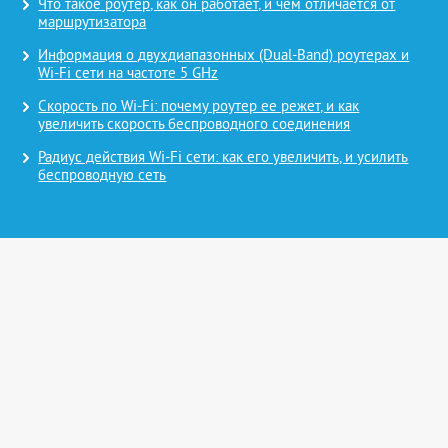
Что такое роутер, как он работает, и чем отличается от
маршрутизатора
Информация о двухдиапазонных (Dual-Band) роутерах и
Wi-Fi сети на частоте 5 GHz
Скорость по Wi-Fi: почему роутер ее режет, и как
увеличить скорость беспроводного соединения
Радиус действия Wi-Fi сети: как его увеличить, и усилить
беспроводную сеть