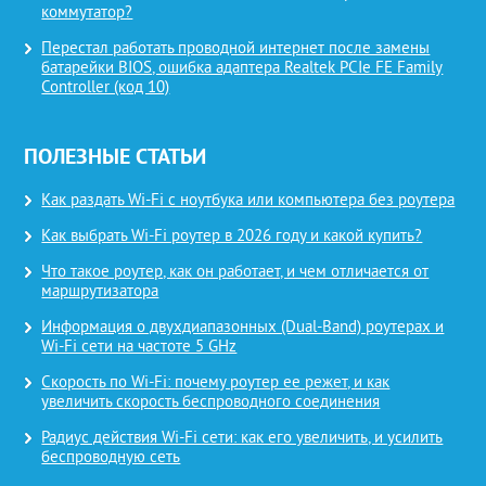
коммутатор?
Перестал работать проводной интернет после замены
батарейки BIOS, ошибка адаптера Realtek PCIe FE Family
Controller (код 10)
ПОЛЕЗНЫЕ СТАТЬИ
Как раздать Wi-Fi с ноутбука или компьютера без роутера
Как выбрать Wi-Fi роутер в 2026 году и какой купить?
Что такое роутер, как он работает, и чем отличается от
маршрутизатора
Информация о двухдиапазонных (Dual-Band) роутерах и
Wi-Fi сети на частоте 5 GHz
Скорость по Wi-Fi: почему роутер ее режет, и как
увеличить скорость беспроводного соединения
Радиус действия Wi-Fi сети: как его увеличить, и усилить
беспроводную сеть