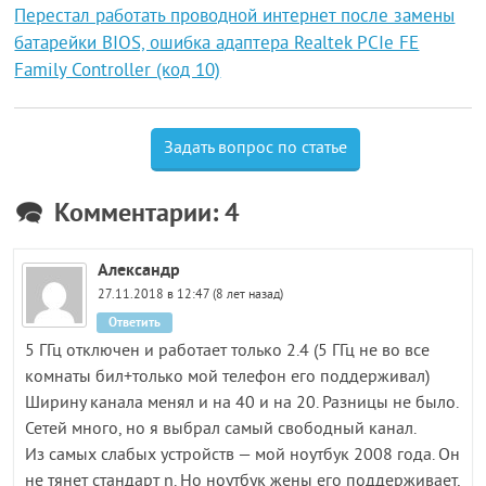
Перестал работать проводной интернет после замены
батарейки BIOS, ошибка адаптера Realtek PCIe FE
Family Controller (код 10)
Задать вопрос по статье
Комментарии: 4
Александр
27.11.2018 в 12:47 (8 лет назад)
Ответить
5 ГГц отключен и работает только 2.4 (5 ГГц не во все
комнаты бил+только мой телефон его поддерживал)
Ширину канала менял и на 40 и на 20. Разницы не было.
Сетей много, но я выбрал самый свободный канал.
Из самых слабых устройств — мой ноутбук 2008 года. Он
не тянет стандарт n. Но ноутбук жены его поддерживает,