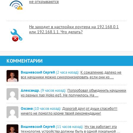
не открываются
Не заходит в настройки роутера на 192.168.0.1
или 192.168.1.1. Что делать?
КОММЕНТАРИИ
Вишневский Сергей
(2 часа назад):
К сожалению, далеко не
все наушники можно синхронизировать, если они из ...
Александр.
(9 часов назад):
Попробовал объединить наушники
из разных пар Hoko eq5. Не получилось. На ...
Оксана
(10 часов назад):
Дорогой друг,от души спасибо!!!
ничего не помогло кроме твоей рекомендации!
Вишневский Сергей
(11 часов назад):
Ну так работает эта
технология, устройства должны быть в одной локальной ...