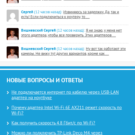
Сергей
(12 часов назад):
Извиняюсь за задержку. Да, так и
есть! Если подключиться к роутеру, то ...
Вишневский Сергей
(12 часов назад):
Я не знаю, у меня нет
этого адаптера, чтобы все проверить. Этих адаптеров ...
Вишневский Сергей
(12 часов назад):
Ну вот так работают эти
камеры. Не вижу тут других вариантов, кроме как ...
НОВЫЕ ВОПРОСЫ И ОТВЕТЫ
Не подключается интернет по кабелю через USB-LAN
адаптер на ноутбуке
Почему адаптер Intel Wi-Fi 6E AX211 режет скорость по
Wi-Fi?
Как получить скорость 4.8 Гбит/с по Wi-Fi?
Можно ли подключить TP-Link Deco M4 через