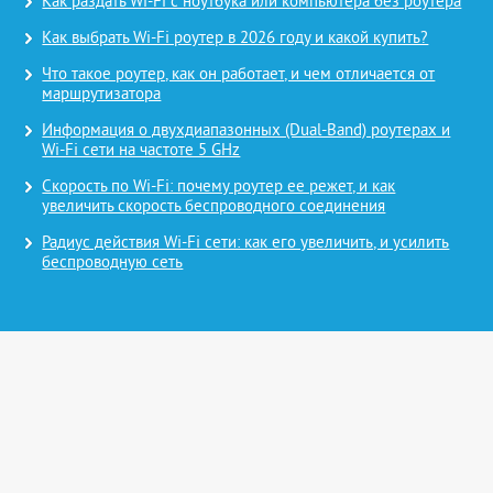
Как раздать Wi-Fi с ноутбука или компьютера без роутера
Как выбрать Wi-Fi роутер в 2026 году и какой купить?
Что такое роутер, как он работает, и чем отличается от
маршрутизатора
Информация о двухдиапазонных (Dual-Band) роутерах и
Wi-Fi сети на частоте 5 GHz
Скорость по Wi-Fi: почему роутер ее режет, и как
увеличить скорость беспроводного соединения
Радиус действия Wi-Fi сети: как его увеличить, и усилить
беспроводную сеть