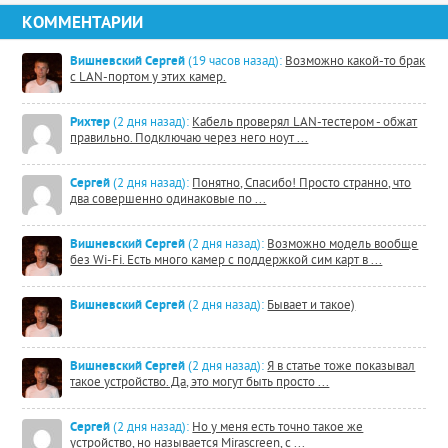
КОММЕНТАРИИ
Вишневский Сергей
(19 часов назад):
Возможно какой-то брак
с LAN-портом у этих камер.
Рихтер
(2 дня назад):
Кабель проверял LAN-тестером - обжат
правильно. Подключаю через него ноут ...
Сергей
(2 дня назад):
Понятно, Спасибо! Просто странно, что
два совершенно одинаковые по ...
Вишневский Сергей
(2 дня назад):
Возможно модель вообще
без Wi-Fi. Есть много камер с поддержкой сим карт в ...
Вишневский Сергей
(2 дня назад):
Бывает и такое)
Вишневский Сергей
(2 дня назад):
Я в статье тоже показывал
такое устройство. Да, это могут быть просто ...
Сергей
(2 дня назад):
Но у меня есть точно такое же
устройство, но называется Mirascreen, с ...