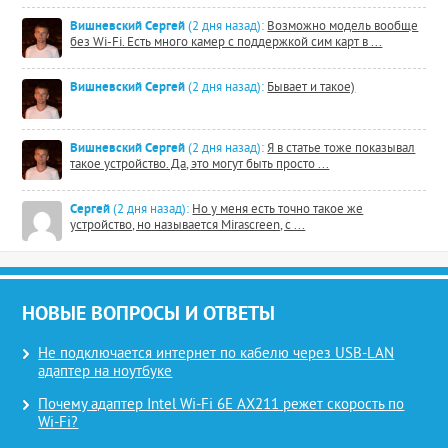
Вишневский Сергей
(2 дня назад):
Возможно модель вообще
без Wi-Fi. Есть много камер с поддержкой сим карт в ...
Вишневский Сергей
(2 дня назад):
Бывает и такое)
Вишневский Сергей
(2 дня назад):
Я в статье тоже показывал
такое устройство. Да, это могут быть просто ...
Сергей
(2 дня назад):
Но у меня есть точно такое же
устройство, но называется Mirascreen, с ...
НОВЫЕ ВОПРОСЫ И ОТВЕТЫ
Не подключается интернет по кабелю через USB-LAN
адаптер на ноутбуке
Почему адаптер Intel Wi-Fi 6E AX211 режет скорость по
Wi-Fi?