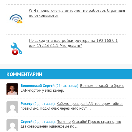
Wi-Fi подключен, а интернет не работает. Страницы
не открываются
Не заходит в настройки роутера на 192.168.0.1
или 192.168.1.1. Что делать?
КОММЕНТАРИИ
Вишневский Сергей
(21 час назад):
Возможно какой-то брак с
LAN-портом у этих камер.
Рихтер
(2 дня назад):
Кабель проверял LAN-тестером - обжат
правильно. Подключаю через него ноут ...
Сергей
(2 дня назад):
Понятно, Спасибо! Просто странно, что
два совершенно одинаковые по ...