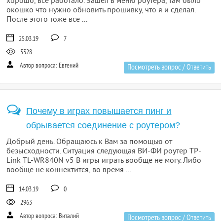
хорошо, все работало. Зашел в меню роутера, там было
окошко что нужно обновить прошивку, что я и сделал.
После этого тоже все ...
25.03.19
7
5328
Автор вопроса: Евгений
Посмотреть вопрос / Ответить
Почему в играх повышается пинг и
обрывается соединение с роутером?
Добрый день. Обращаюсь к Вам за помощью от
безысходности. Ситуация следующая ВИ-ФИ роутер TP-
Link TL-WR840N v5 В игры играть вообще не могу. Либо
вообще не коннектится, во время ...
14.03.19
0
2963
Автор вопроса: Виталий
Посмотреть вопрос / Ответить