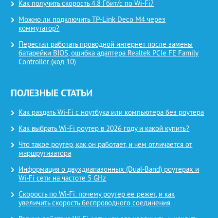
Как получить скорость 4.8 Гбит/с по Wi-Fi?
Можно ли подключить TP-Link Deco M4 через
коммутатор?
Перестал работать проводной интернет после замены
батарейки BIOS, ошибка адаптера Realtek PCIe FE Family
Controller (код 10)
ПОЛЕЗНЫЕ СТАТЬИ
Как раздать Wi-Fi с ноутбука или компьютера без роутера
Как выбрать Wi-Fi роутер в 2026 году и какой купить?
Что такое роутер, как он работает, и чем отличается от
маршрутизатора
Информация о двухдиапазонных (Dual-Band) роутерах и
Wi-Fi сети на частоте 5 GHz
Скорость по Wi-Fi: почему роутер ее режет, и как
увеличить скорость беспроводного соединения