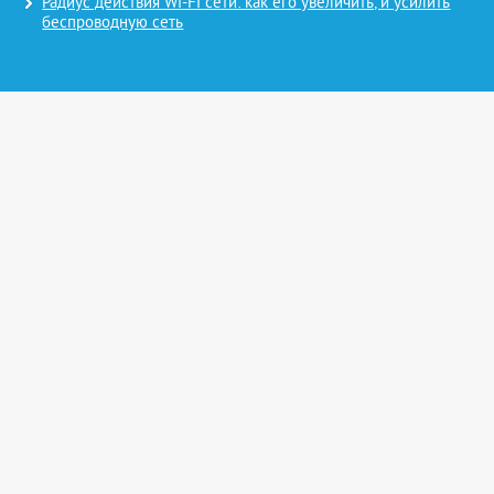
Радиус действия Wi-Fi сети: как его увеличить, и усилить
беспроводную сеть