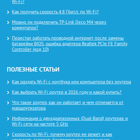
Wi-Fi?
Как получить скорость 4.8 Гбит/с по Wi-Fi?
Можно ли подключить TP-Link Deco M4 через
коммутатор?
Перестал работать проводной интернет после замены
батарейки BIOS, ошибка адаптера Realtek PCIe FE Family
Controller (код 10)
ПОЛЕЗНЫЕ СТАТЬИ
Как раздать Wi-Fi с ноутбука или компьютера без роутера
Как выбрать Wi-Fi роутер в 2026 году и какой купить?
Что такое роутер, как он работает, и чем отличается от
маршрутизатора
Информация о двухдиапазонных (Dual-Band) роутерах и
Wi-Fi сети на частоте 5 GHz
Скорость по Wi-Fi: почему роутер ее режет, и как