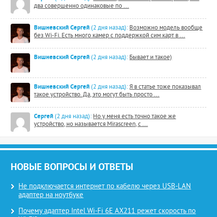
два совершенно одинаковые по ...
Вишневский Сергей
(2 дня назад):
Возможно модель вообще
без Wi-Fi. Есть много камер с поддержкой сим карт в ...
Вишневский Сергей
(2 дня назад):
Бывает и такое)
Вишневский Сергей
(2 дня назад):
Я в статье тоже показывал
такое устройство. Да, это могут быть просто ...
Сергей
(2 дня назад):
Но у меня есть точно такое же
устройство, но называется Mirascreen, с ...
НОВЫЕ ВОПРОСЫ И ОТВЕТЫ
Не подключается интернет по кабелю через USB-LAN
адаптер на ноутбуке
Почему адаптер Intel Wi-Fi 6E AX211 режет скорость по