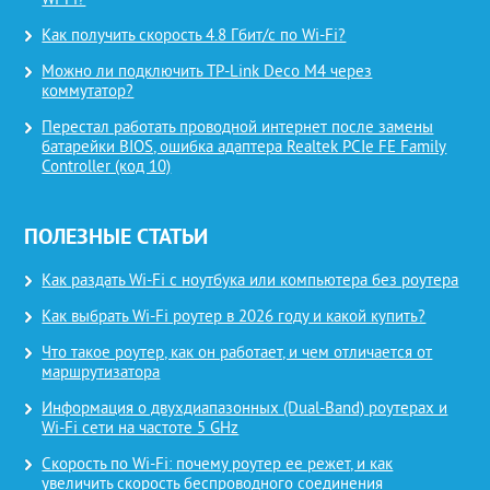
Wi-Fi?
Как получить скорость 4.8 Гбит/с по Wi-Fi?
Можно ли подключить TP-Link Deco M4 через
коммутатор?
Перестал работать проводной интернет после замены
батарейки BIOS, ошибка адаптера Realtek PCIe FE Family
Controller (код 10)
ПОЛЕЗНЫЕ СТАТЬИ
Как раздать Wi-Fi с ноутбука или компьютера без роутера
Как выбрать Wi-Fi роутер в 2026 году и какой купить?
Что такое роутер, как он работает, и чем отличается от
маршрутизатора
Информация о двухдиапазонных (Dual-Band) роутерах и
Wi-Fi сети на частоте 5 GHz
Скорость по Wi-Fi: почему роутер ее режет, и как
увеличить скорость беспроводного соединения