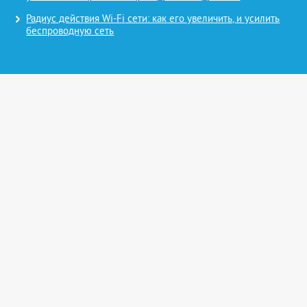
Радиус действия Wi-Fi сети: как его увеличить, и усилить
беспроводную сеть