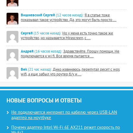
Вишневский Сергей
(12 часов назад):
Я в статье тоже
показывал такое устройство. Да, это могут быть просто ...
Сергей
(15 часов назад):
Но у меня есть точно такое же
устройство, но называется Mirascreen, с ...
Андрей
(16 часов назад):
Здравствуйте. Прошу помощи. Не
подключается к wi fi. Все время пытается ...
Bek
(21 час назад):
Дико извиняюсь, перепутал ресет с wps
wifi, а еще забыл что роутер б/у и ...
НОВЫЕ ВОПРОСЫ И ОТВЕТЫ
Не подключается интернет по кабелю через USB-LAN
адаптер на ноутбуке
Почему адаптер Intel Wi-Fi 6E AX211 режет скорость по