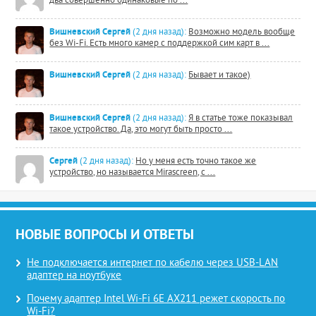
два совершенно одинаковые по ...
Вишневский Сергей
(2 дня назад):
Возможно модель вообще
без Wi-Fi. Есть много камер с поддержкой сим карт в ...
Вишневский Сергей
(2 дня назад):
Бывает и такое)
Вишневский Сергей
(2 дня назад):
Я в статье тоже показывал
такое устройство. Да, это могут быть просто ...
Сергей
(2 дня назад):
Но у меня есть точно такое же
устройство, но называется Mirascreen, с ...
НОВЫЕ ВОПРОСЫ И ОТВЕТЫ
Не подключается интернет по кабелю через USB-LAN
адаптер на ноутбуке
Почему адаптер Intel Wi-Fi 6E AX211 режет скорость по
Wi-Fi?