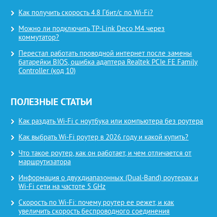
Как получить скорость 4.8 Гбит/с по Wi-Fi?
Можно ли подключить TP-Link Deco M4 через
коммутатор?
Перестал работать проводной интернет после замены
батарейки BIOS, ошибка адаптера Realtek PCIe FE Family
Controller (код 10)
ПОЛЕЗНЫЕ СТАТЬИ
Как раздать Wi-Fi с ноутбука или компьютера без роутера
Как выбрать Wi-Fi роутер в 2026 году и какой купить?
Что такое роутер, как он работает, и чем отличается от
маршрутизатора
Информация о двухдиапазонных (Dual-Band) роутерах и
Wi-Fi сети на частоте 5 GHz
Скорость по Wi-Fi: почему роутер ее режет, и как
увеличить скорость беспроводного соединения